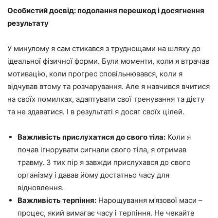
Особистий досвід: подолання перешкод і досягнення
результату
У минулому я сам стикався з труднощами на шляху до
ідеальної фізичної форми. Були моменти, коли я втрачав
мотивацію, коли прогрес сповільнювався, коли я
відчував втому та розчарування. Але я навчився вчитися
на своїх помилках, адаптувати свої тренування та дієту
та не здаватися. І в результаті я досяг своїх цілей.
Важливість прислухатися до свого тіла:
Коли я
почав ігнорувати сигнали свого тіла, я отримав
травму. З тих пір я завжди прислухався до свого
організму і давав йому достатньо часу для
відновлення.
Важливість терпіння:
Нарощування м’язової маси –
процес, який вимагає часу і терпіння. Не чекайте