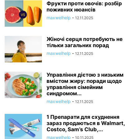
Фрукти проти овочів: розбір
поживних нюансів
maxwelhelp
-
12.11.2025
Жіночі серця потребують не
тільки загальних порад
maxwelhelp
-
12.11.2025
Управління дієтою з низьким
вмістом жиру: поради щодо
управління сімейним
синдромом...
maxwelhelp
-
12.11.2025
1 Препарати для схуднення
зараз продаються в Walmart,
Costco, Sam’s Club,...
maxwelhelp
-
10.11.2025