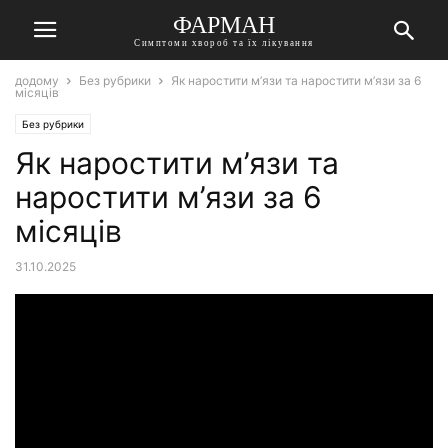
ФАРМАН
Симптоми хвороб та їх лікування
додому
Без рубрики
Як наростити м’язи та наростити м’язи за 6
місяців
Без рубрики
Як наростити м’язи та
наростити м’язи за 6
місяців
31.10.2025