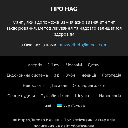
ПРО НАС
Cайт , який допоможе Вам вчасно визначити тип
захворювання, метод лікування та надовго залишатися
здоровим
зв'язатися з нами:
maxwelhelp@gmail.com
Алергія
Жіночі
Чоловічі
Дитячі
Ендокринна система
Зір
Зуби
Інфекції
Логопедія
Неврологія
Дихання
Отоларингологія
Серце судини
Суглоби кістки
Шлункові
Наркологія
Інші
Українська
© https://farman.kiev.ua - При копіюванні матеріалів
посилання на сайт обов'язкове