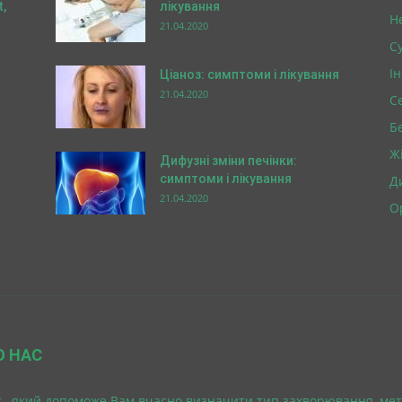
,
лікування
Н
21.04.2020
Су
І
Ціаноз: симптоми і лікування
21.04.2020
С
Б
Ж
Дифузні зміни печінки:
симптоми і лікування
Д
21.04.2020
О
О НАС
 , який допоможе Вам вчасно визначити тип захворювання, мет