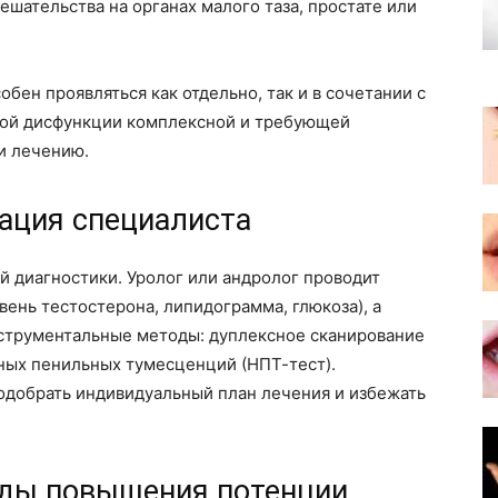
шательства на органах малого таза, простате или
бен проявляться как отдельно, так и в сочетании с
ной дисфункции комплексной и требующей
и лечению.
тация специалиста
й диагностики. Уролог или андролог проводит
вень тестостерона, липидограмма, глюкоза), а
струментальные методы: дуплексное сканирование
чных пенильных тумесценций (НПТ-тест).
одобрать индивидуальный план лечения и избежать
ды повышения потенции