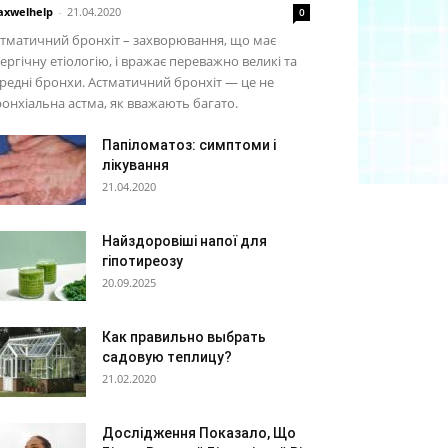
xwelhelp
-
21.04.2020
0
тматичний бронхіт – захворювання, що має
ергічну етіологію, і вражає переважно великі та
редні бронхи. Астматичний бронхіт — це не
онхіальна астма, як вважають багато.
Папіломатоз: симптоми і
лікування
21.04.2020
Найздоровіші напої для
гіпотиреозу
20.09.2025
Как правильно выбрать
садовую теплицу?
21.02.2020
Дослідження Показало, Що