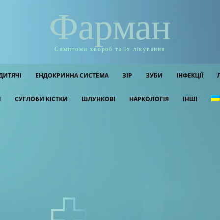
Фарман
Симптоми хвороб та їх лікування
ДИТЯЧІ
ЕНДОКРИННА СИСТЕМА
ЗІР
ЗУБИ
ІНФЕКЦІЇ
И
СУГЛОБИ КІСТКИ
ШЛУНКОВІ
НАРКОЛОГІЯ
ІНШІ