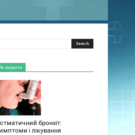
Як лікувати
стматичний бронхіт:
имптоми і лікування