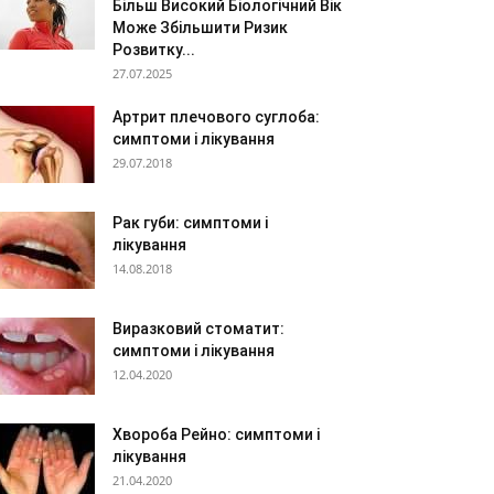
Більш Високий Біологічний Вік
Може Збільшити Ризик
Розвитку...
27.07.2025
Артрит плечового суглоба:
симптоми і лікування
29.07.2018
Рак губи: симптоми і
лікування
14.08.2018
Виразковий стоматит:
симптоми і лікування
12.04.2020
Хвороба Рейно: симптоми і
лікування
21.04.2020