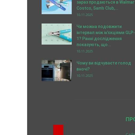
зараз продаються в Walmart
Costco, Sam’s Club,...
10.11.2025
Чи можна подовжити
інтервал між ін’єкціями GLP-
1? Ранні дослідження
показують, що...
10.11.2025
Чому ви відчуваєте голод
вночі?
10.11.2025
ПР
Cайт