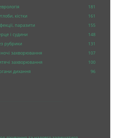
еврологія
181
глоби, кістки
161
нфекції, паразити
155
ерце і судини
148
ез рубрики
131
іночі захворювання
107
итячі захворювання
100
ргани дихання
96
од лікування та надовго залишатися