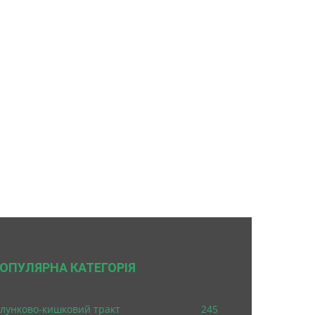
ОПУЛЯРНА КАТЕГОРІЯ
лунково-кишковий тракт
245