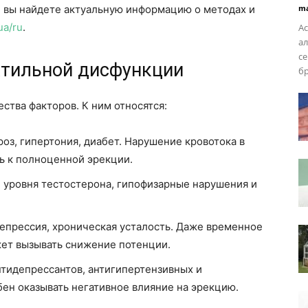
е вы найдете актуальную информацию о методах и
ma
ua/ru
.
Ас
ал
се
ктильной дисфункции
бр
тва факторов. К ним относятся:
оз, гипертония, диабет. Нарушение кровотока в
ь к полноценной эрекции.
уровня тестостерона, гипофизарные нарушения и
епрессия, хроническая усталость. Даже временное
ет вызывать снижение потенции.
тидепрессантов, антигипертензивных и
ен оказывать негативное влияние на эрекцию.