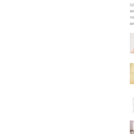
Ці
в
пе
ви