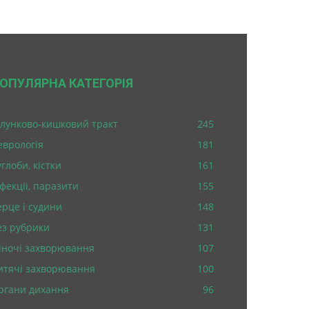
ОПУЛЯРНА КАТЕГОРІЯ
лунково-кишковий тракт
245
еврологія
181
глоби, кістки
161
нфекції, паразити
155
ерце і судини
148
ез рубрики
131
іночі захворювання
107
итячі захворювання
100
ргани дихання
96