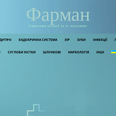
Фарман
Симптоми хвороб та їх лікування
ДИТЯЧІ
ЕНДОКРИННА СИСТЕМА
ЗІР
ЗУБИ
ІНФЕКЦІЇ
И
СУГЛОБИ КІСТКИ
ШЛУНКОВІ
НАРКОЛОГІЯ
ІНШІ