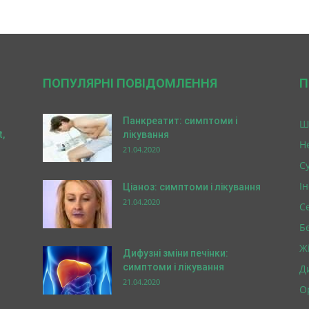
ПОПУЛЯРНІ ПОВІДОМЛЕННЯ
П
Панкреатит: симптоми і
Ш
,
лікування
Н
21.04.2020
Су
І
Ціаноз: симптоми і лікування
21.04.2020
С
Б
Ж
Дифузні зміни печінки:
симптоми і лікування
Д
21.04.2020
О