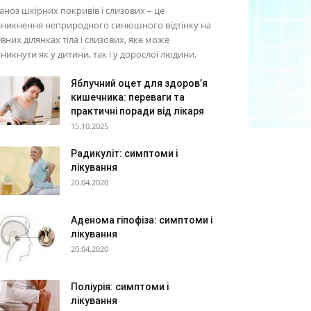
аноз шкірних покривів і слизових – це
иникнення неприродного синюшного відтінку на
вних ділянках тіла і слизових, яке може
никнути як у дитини, так і у дорослої людини.
Яблучний оцет для здоров’я
кишечника: переваги та
практичні поради від лікаря
15.10.2025
Радикуліт: симптоми і
лікування
20.04.2020
Аденома гіпофіза: симптоми і
лікування
20.04.2020
Поліурія: симптоми і
лікування