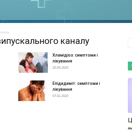
аналу
овипускального каналу
Хламідіоз: симптоми і
лікування
20.04.2020
Епідидиміт: симптоми і
лікування
07.02.2020
Ц
ma