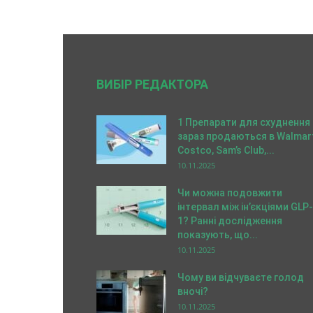
ВИБІР РЕДАКТОРА
1 Препарати для схуднення
зараз продаються в Walmart
Costco, Sam’s Club,...
10.11.2025
Чи можна подовжити
інтервал між ін’єкціями GLP-
1? Ранні дослідження
показують, що...
10.11.2025
Чому ви відчуваєте голод
вночі?
10.11.2025