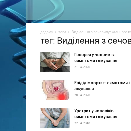
додому
теги
Виділення з сечовипускального к
тег: Виділення з сеч
Гонорея у чоловіків:
симптоми і лікування
21.04.2020
Епідідімоорхит: симптоми і
лікування
20.04.2020
Уретрит у чоловіків:
симптоми і лікування
22.04.2018