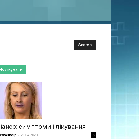
Як лікувати
іаноз: симптоми і лікування
xwelhelp
-
21.04.2020
0