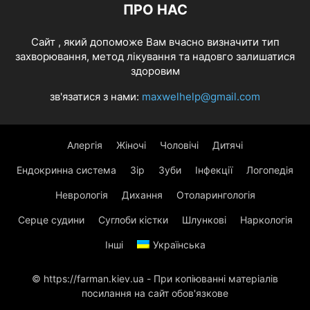
ПРО НАС
Cайт , який допоможе Вам вчасно визначити тип
захворювання, метод лікування та надовго залишатися
здоровим
зв'язатися з нами:
maxwelhelp@gmail.com
Алергія
Жіночі
Чоловічі
Дитячі
Ендокринна система
Зір
Зуби
Інфекції
Логопедія
Неврологія
Дихання
Отоларингологія
Серце судини
Суглоби кістки
Шлункові
Наркологія
Інші
Українська
© https://farman.kiev.ua - При копіюванні матеріалів
посилання на сайт обов'язкове