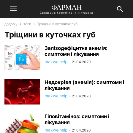
ФАРМАН
Симптоми хвороб та їх лікування
додому
теги
Тріщини в куточках губ
Тріщини в куточках губ
Залізодефіцитна анемія:
симптоми і лікування
maxwelhelp
-
21.04.2020
Недокрівя (анемія): симптоми і
лікування
maxwelhelp
-
21.04.2020
Гіповітаміноз: симптоми і
лікування
maxwelhelp
-
21.04.2020