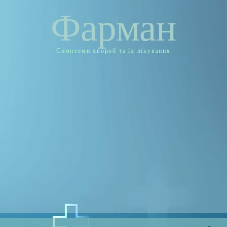
Фарман
Симптоми хвороб та їх лікування