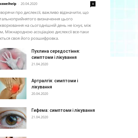
xwelhelp
-
20.04.2020
0
ворячи про дислексії, важливо відзначити, що
агальноприйнятого визначення цього
хворювання на сьогоднішній день не існує, між
м, Міжнародною асоціацією дислексії все-таки
ється своя його розшифровка.
Пухлина середостіння:
симптоми і лікування
21.04.2020
Артралгія: симптоми і
лікування
20.04.2020
Гифема: симптоми і лікування
21.04.2020