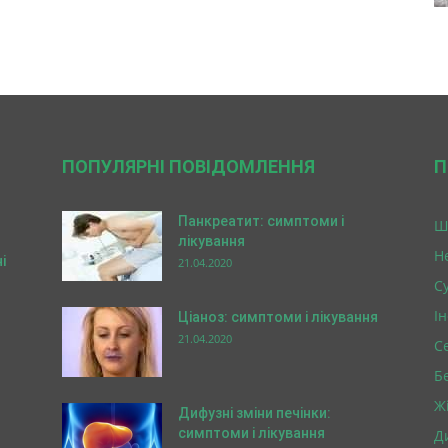
ПОПУЛЯРНІ ПОВІДОМЛЕННЯ
П
Панкреатит: симптоми і
Ш
лікування
Н
і
21.04.2020
Су
І
Ціаноз: симптоми і лікування
21.04.2020
С
Б
Ж
Дифузні зміни печінки:
симптоми і лікування
Д