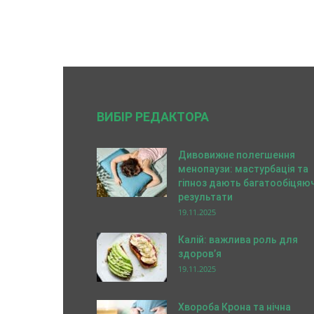
ВИБІР РЕДАКТОРА
Дивовижне полегшення
менопаузи: мастурбація та
гіпноз дають багатообіцяюч
результати
19.11.2025
Калій: важлива роль для
здоров’я
19.11.2025
Хвороба Крона та нічна