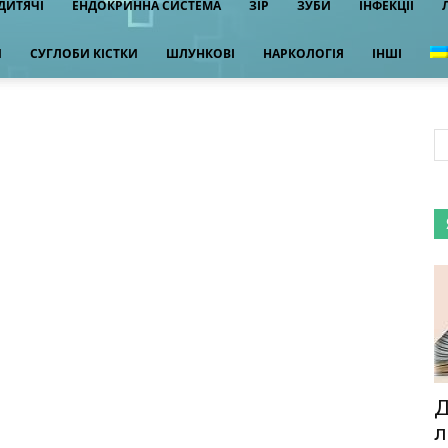
ДИТЯЧІ
ЕНДОКРИННА СИСТЕМА
ЗІР
ЗУБИ
ІНФЕКЦІЇ
И
СУГЛОБИ КІСТКИ
ШЛУНКОВІ
НАРКОЛОГІЯ
ІНШІ
Д
л