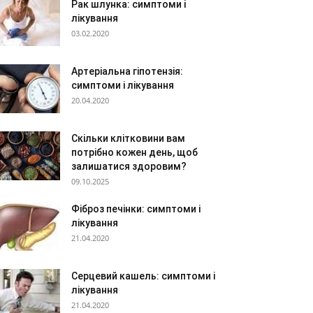
Рак шлунка: симптоми і
лікування
03.02.2020
Артеріальна гіпотензія:
симптоми і лікування
20.04.2020
Скільки клітковини вам
потрібно кожен день, щоб
залишатися здоровим?
09.10.2025
Фіброз печінки: симптоми і
лікування
21.04.2020
Серцевий кашель: симптоми і
лікування
21.04.2020