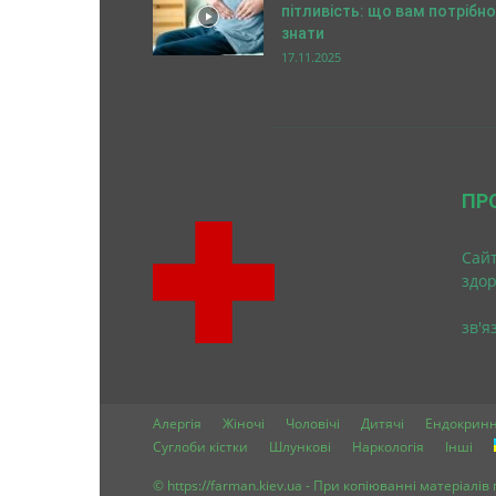
пітливість: що вам потрібно
знати
17.11.2025
ПР
Cайт
здо
зв'я
Алергія
Жіночі
Чоловічі
Дитячі
Ендокринн
Суглоби кістки
Шлункові
Наркологія
Інші
© https://farman.kiev.ua - При копіюванні матеріалі