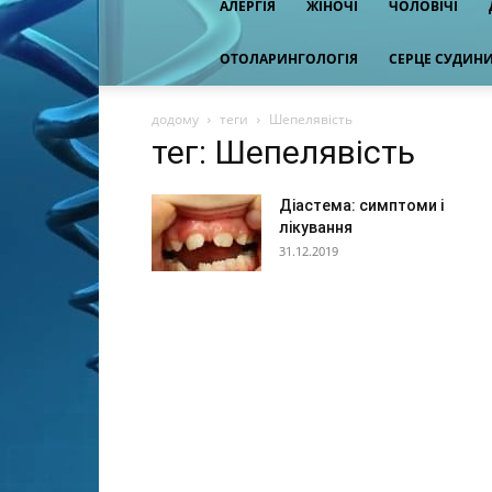
АЛЕРГІЯ
ЖІНОЧІ
ЧОЛОВІЧІ
ОТОЛАРИНГОЛОГІЯ
СЕРЦЕ СУДИН
додому
теги
Шепелявість
тег: Шепелявість
Діастема: симптоми і
лікування
31.12.2019