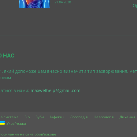
21.04.2020
О
О НАС
 , який допоможе Вам вчасно визначити тип захворювання, мет
ровим
затися з нами:
maxwelhelp@gmail.com
а система
Зір
Зуби
Інфекції
Логопедія
Неврологія
Дихання
Українська
в посилання на сайт обов'язкове