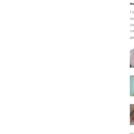
ma
Го
з
за
ти
да