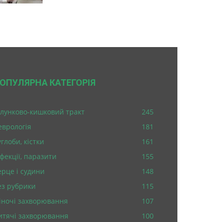
ОПУЛЯРНА КАТЕГОРІЯ
лунково-кишковий тракт
245
еврологія
181
глоби, кістки
161
нфекції, паразити
155
ерце і судини
148
ез рубрики
115
іночі захворювання
107
итячі захворювання
100