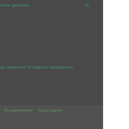
ргани дихання
96
од лікування та надовго залишатися
Отоларингологія
Серце судини