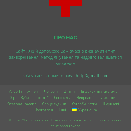
ПРО НАС
Cайт , який допоможе Вам вчасно визначити тип
захворювання, метод лікування та надовго залишатися
здоровим
зв'язатися з нами:
maxwelhelp@gmail.com
Алергія
Жіночі
Чоловічі
Дитячі
Ендокринна система
Зір
Зуби
Інфекції
Логопедія
Неврологія
Дихання
Отоларингологія
Серце судини
Суглоби кістки
Шлункові
Наркологія
Інші
Українська
© https://farman.kiev.ua - При копіюванні матеріалів посилання на
сайт обов'язкове