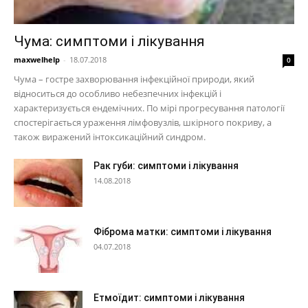
Чума: симптоми і лікування
maxwelhelp
-
18.07.2018
0
Чума – гостре захворювання інфекційної природи, який
відноситься до особливо небезпечних інфекцій і
характеризується ендемічних. По мірі прогресування патології
спостерігається ураження лімфовузлів, шкірного покриву, а
також виражений інтоксикаційний синдром.
Рак губи: симптоми і лікування
14.08.2018
Фіброма матки: симптоми і лікування
04.07.2018
Етмоїдит: симптоми і лікування