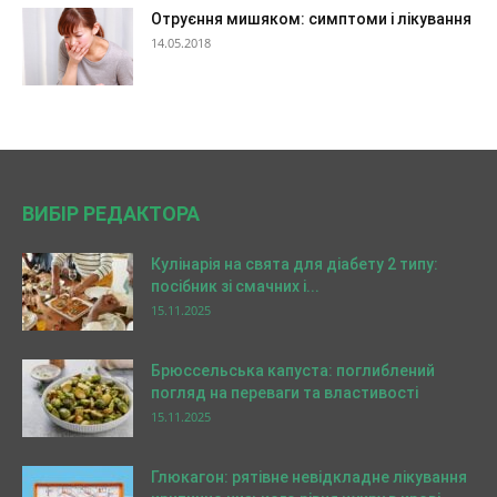
Отруєння мишяком: симптоми і лікування
14.05.2018
ВИБІР РЕДАКТОРА
Кулінарія на свята для діабету 2 типу:
посібник зі смачних і...
15.11.2025
Брюссельська капуста: поглиблений
погляд на переваги та властивості
15.11.2025
Глюкагон: рятівне невідкладне лікування