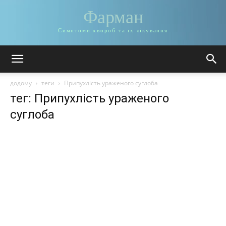
Фарман
Симптоми хвороб та їх лікування
додому
теги
Припухлість ураженого суглоба
тег: Припухлість ураженого
суглоба