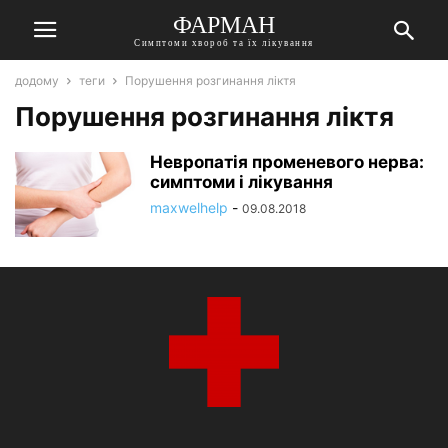
ФАРМАН
Симптоми хвороб та їх лікування
додому
теги
Порушення розгинання ліктя
Порушення розгинання ліктя
Невропатія променевого нерва:
симптоми і лікування
maxwelhelp
-
09.08.2018