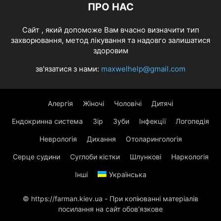
ПРО НАС
Cайт , який допоможе Вам вчасно визначити тип
захворювання, метод лікування та надовго залишатися
здоровим
зв'язатися з нами:
maxwelhelp@gmail.com
Алергія
Жіночі
Чоловічі
Дитячі
Ендокринна система
Зір
Зуби
Інфекції
Логопедія
Неврологія
Дихання
Отоларингологія
Серце судини
Суглоби кістки
Шлункові
Наркологія
Інші
Українська
© https://farman.kiev.ua - При копіюванні матеріалів
посилання на сайт обов'язкове