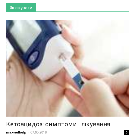
Як лікувати
Кетоацидоз: симптоми і лікування
maxwelhelp
-
07.05.2018
0