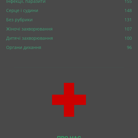
Інфекції, паразити
155
Серце і судини
148
Без рубрики
131
Жіночі захворювання
107
Дитячі захворювання
100
Органи дихання
96