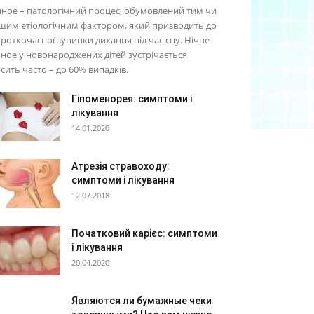
ное – патологічний процес, обумовлений тим чи
шим етіологічним фактором, який призводить до
роткочасної зупинки дихання під час сну. Нічне
ное у новонароджених дітей зустрічається
сить часто – до 60% випадків.
Гіпоменорея: симптоми і
лікування
14.01.2020
Атрезія стравоходу:
симптоми і лікування
12.07.2018
Початковий карієс: симптоми
і лікування
20.04.2020
Являются ли бумажные чеки