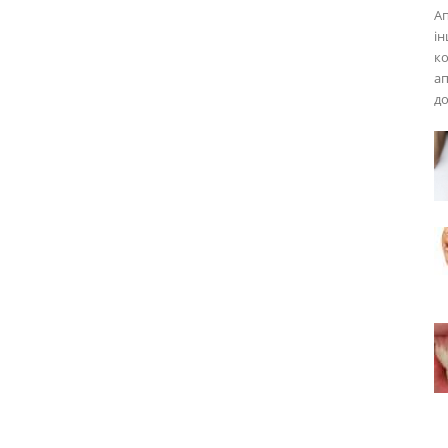
Ап
ін
ко
ап
до