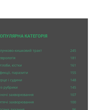
ОПУЛЯРНА КАТЕГОРІЯ
лунково-кишковий тракт
245
еврологія
181
глоби, кістки
161
нфекції, паразити
155
ерце і судини
148
ез рубрики
145
іночі захворювання
107
итячі захворювання
100
ргани дихання
96