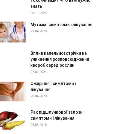
токсичными? Что вам нужно
знать
08.11.2025
Мутизм: симптоми і лікування
21.04.2020
Вплив капельної стрічки на
уникнення розповсюдження
хвороб серед рослин
27.02.2024
Ожиріння : симптоми і
лікування
20.04.2020
Рак підшлункової залози:
симптоми і лікування
23.05.2018