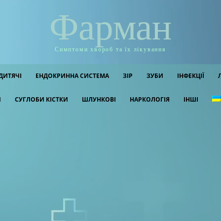
Фарман
Симптоми хвороб та їх лікування
ДИТЯЧІ
ЕНДОКРИННА СИСТЕМА
ЗІР
ЗУБИ
ІНФЕКЦІЇ
И
СУГЛОБИ КІСТКИ
ШЛУНКОВІ
НАРКОЛОГІЯ
ІНШІ