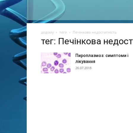
додому
теги
Печінкова недостатність
тег: Печінкова недост
Пироплазмоз: симптоми і
лікування
26.07.2018