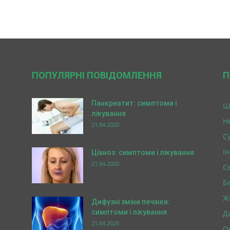
ПОПУЛЯРНІ ПОВІДОМЛЕННЯ
П
Панкреатит: симптоми і
Ш
лікування
Н
21.04.2020
Су
І
Ціаноз: симптоми і лікування
21.04.2020
С
Б
Ж
Дифузні зміни печінки:
симптоми і лікування
Д
21.04.2020
О