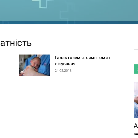
атність
Галактоземія: симптоми і
лікування
24.05.2018
А
ma