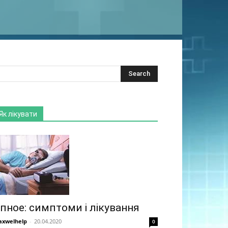
Як лікувати
пное: симптоми і лікування
xwelhelp
-
20.04.2020
0