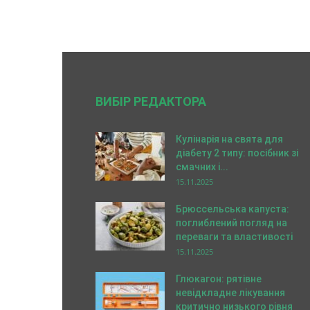
ВИБІР РЕДАКТОРА
Кулінарія на свята для
діабету 2 типу: посібник зі
смачних і...
15.11.2025
Брюссельська капуста:
поглиблений погляд на
переваги та властивості
15.11.2025
Глюкагон: рятівне
невідкладне лікування
критично низького рівня