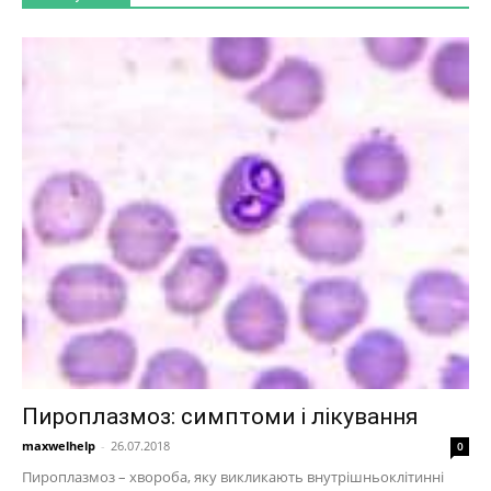
Пироплазмоз: симптоми і лікування
maxwelhelp
-
26.07.2018
0
Пироплазмоз – хвороба, яку викликають внутрішньоклітинні