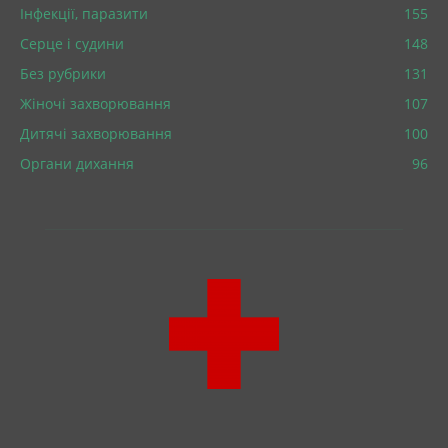
Інфекції, паразити
155
Серце і судини
148
Без рубрики
131
Жіночі захворювання
107
Дитячі захворювання
100
Органи дихання
96