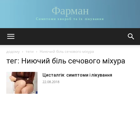
Фарман
Симптоми хвороб та їх лікування
додому
теги
Ниючий біль сечового міхура
тег: Ниючий біль сечового міхура
Цисталгія: симптоми і лікування
22.08.2018