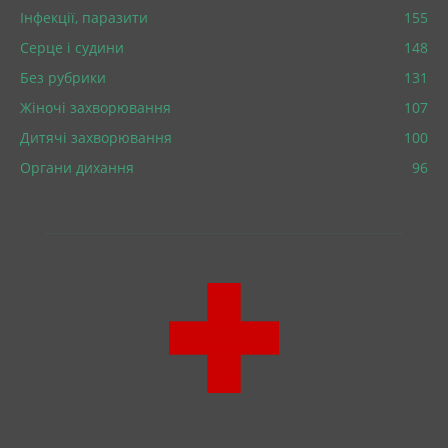
Інфекції, паразити
155
Серце і судини
148
Без рубрики
131
Жіночі захворювання
107
Дитячі захворювання
100
Органи дихання
96