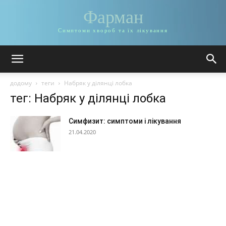
Фарман
Симптоми хвороб та їх лікування
додому
теги
Набряк у ділянці лобка
тег: Набряк у ділянці лобка
Симфизит: симптоми і лікування
21.04.2020