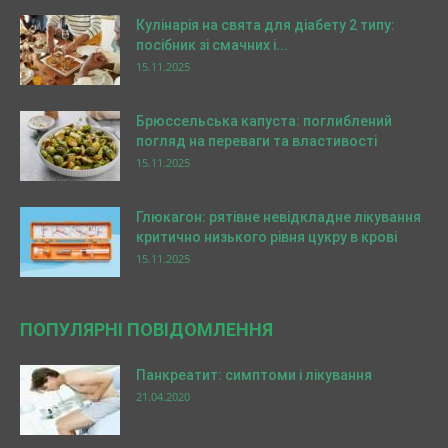
Кулінарія на свята для діабету 2 типу:
посібник зі смачних і...
15.11.2025
Брюссельська капуста: поглиблений
погляд на переваги та властивості
15.11.2025
Глюкагон: рятівне невідкладне лікування
критично низького рівня цукру в крові
15.11.2025
ПОПУЛЯРНІ ПОВІДОМЛЕННЯ
Панкреатит: симптоми і лікування
21.04.2020