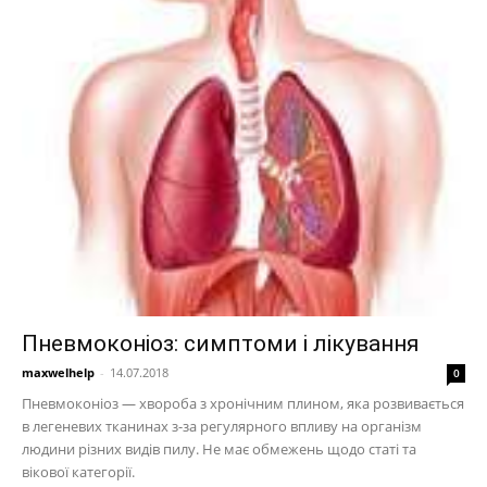
Пневмоконіоз: симптоми і лікування
maxwelhelp
-
14.07.2018
0
Пневмоконіоз — хвороба з хронічним плином, яка розвивається
в легеневих тканинах з-за регулярного впливу на організм
людини різних видів пилу. Не має обмежень щодо статі та
вікової категорії.