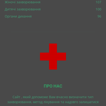
Жіночі захворювання
107
Дитячі захворювання
100
Органи дихання
96
ПРО НАС
Cайт , який допоможе Вам вчасно визначити тип
захворювання, метод лікування та надовго залишатися