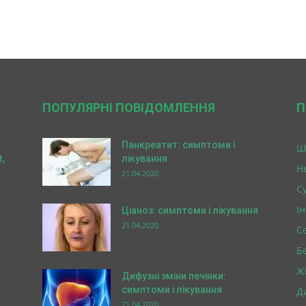
ПОПУЛЯРНІ ПОВІДОМЛЕННЯ
П
Панкреатит: симптоми і
Ш
,
лікування
Н
21.04.2020
Су
І
Ціаноз: симптоми і лікування
21.04.2020
С
Б
Ж
Дифузні зміни печінки:
симптоми і лікування
Д
21.04.2020