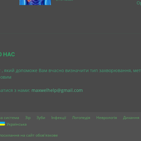
О
О НАС
 , який допоможе Вам вчасно визначити тип захворювання, мет
ровим
затися з нами:
maxwelhelp@gmail.com
а система
Зір
Зуби
Інфекції
Логопедія
Неврологія
Дихання
Українська
в посилання на сайт обов'язкове