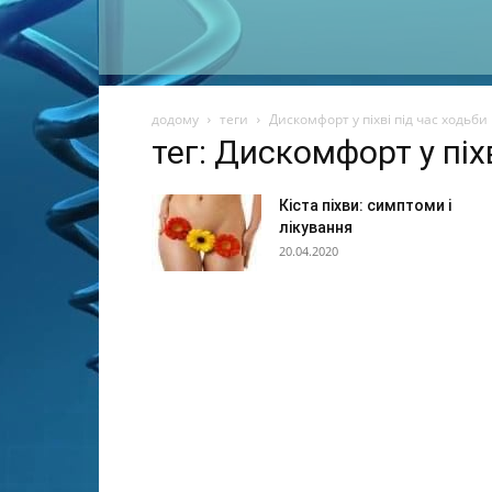
додому
теги
Дискомфорт у піхві під час ходьби
тег: Дискомфорт у піх
Кіста піхви: симптоми і
лікування
20.04.2020