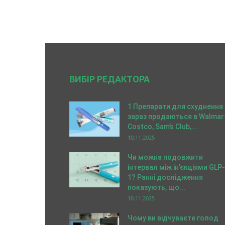
ВИБІР РЕДАКТОРА
1 Препарати для схуднення
зараз продаються в Walmart
Costco, Sam’s Club,...
10.11.2025
Чи можна подовжити
інтервал між ін’єкціями GLP-
1? Ранні дослідження
показують, що...
10.11.2025
Чому ви відчуваєте голод