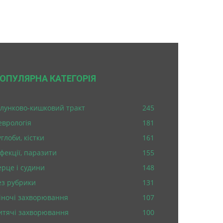
ОПУЛЯРНА КАТЕГОРІЯ
лунково-кишковий тракт
245
еврологія
181
глоби, кістки
161
нфекції, паразити
155
ерце і судини
148
ез рубрики
131
іночі захворювання
107
итячі захворювання
100