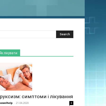
Як лікувати
руксизм: симптоми і лікування
xwelhelp
-
21.04.2020
0