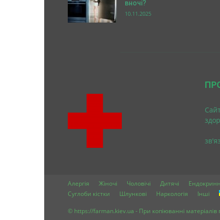
вночі?
10.11.2025
ПР
Cайт
здо
зв'я
Алергія
Жіночі
Чоловічі
Дитячі
Ендокринн
Суглоби кістки
Шлункові
Наркологія
Інші
© https://farman.kiev.ua - При копіюванні матеріалі