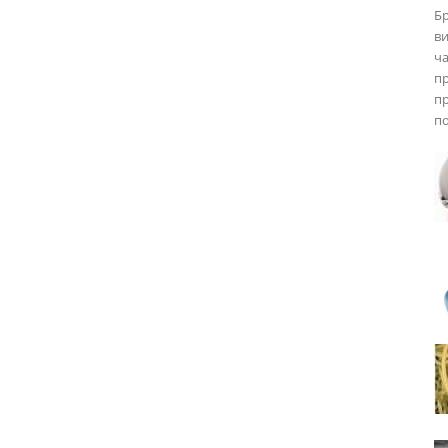
Бр
ви
ча
пр
пр
по