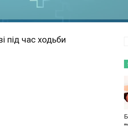
ві під час ходьби
Б
ma