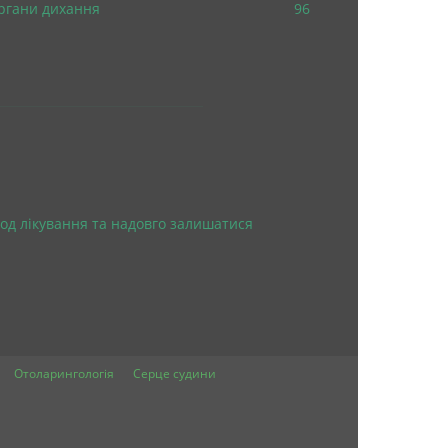
ргани дихання
96
од лікування та надовго залишатися
Отоларингологія
Серце судини