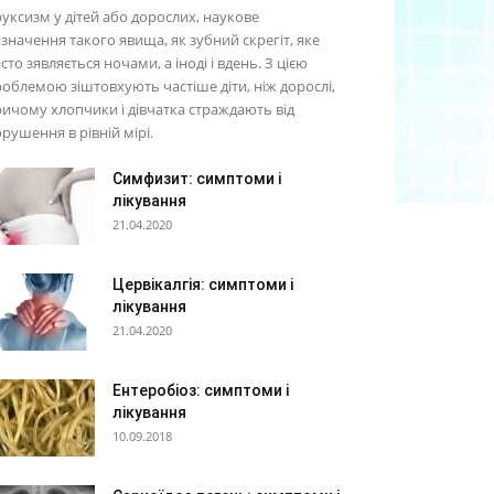
уксизм у дітей або дорослих, наукове
значення такого явища, як зубний скрегіт, яке
сто зявляється ночами, а іноді і вдень. З цією
облемою зіштовхують частіше діти, ніж дорослі,
ичому хлопчики і дівчатка страждають від
рушення в рівній мірі.
Симфизит: симптоми і
лікування
21.04.2020
Цервікалгія: симптоми і
лікування
21.04.2020
Ентеробіоз: симптоми і
лікування
10.09.2018