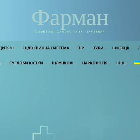
Фарман
Симптоми хвороб та їх лікування
ДИТЯЧІ
ЕНДОКРИННА СИСТЕМА
ЗІР
ЗУБИ
ІНФЕКЦІЇ
И
СУГЛОБИ КІСТКИ
ШЛУНКОВІ
НАРКОЛОГІЯ
ІНШІ