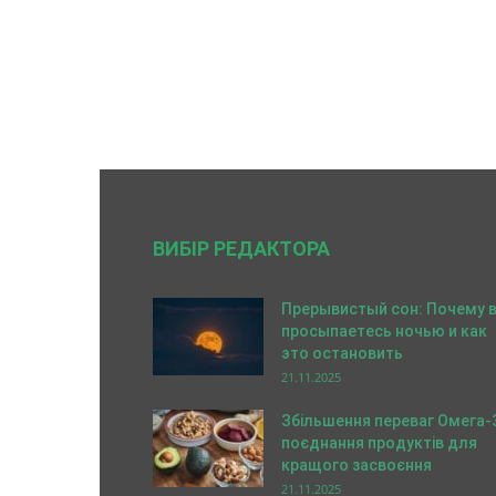
ВИБІР РЕДАКТОРА
Прерывистый сон: Почему 
просыпаетесь ночью и как
это остановить
21.11.2025
Збільшення переваг Омега-
поєднання продуктів для
кращого засвоєння
21.11.2025