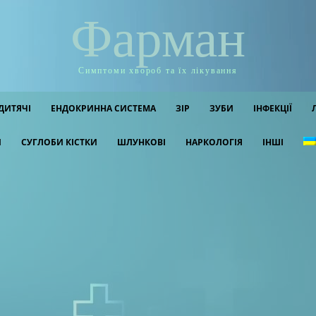
Фарман
Симптоми хвороб та їх лікування
ДИТЯЧІ
ЕНДОКРИННА СИСТЕМА
ЗІР
ЗУБИ
ІНФЕКЦІЇ
И
СУГЛОБИ КІСТКИ
ШЛУНКОВІ
НАРКОЛОГІЯ
ІНШІ