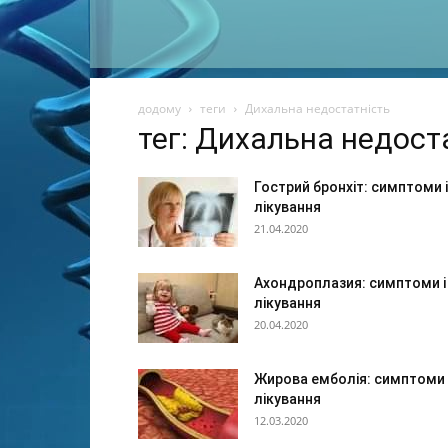
додому
теги
Дихальна недостатність
тег: Дихальна недост
Гострий бронхіт: симптоми і
лікування
21.04.2020
Ахондроплазия: симптоми і
лікування
20.04.2020
Жирова емболія: симптоми 
лікування
12.03.2020