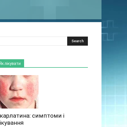
Як лікувати
карлатина: симптоми і
ікування