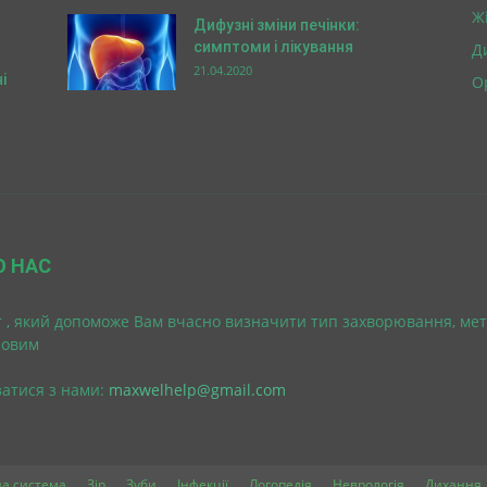
Ж
Дифузні зміни печінки:
симптоми і лікування
Д
21.04.2020
і
О
О НАС
 , який допоможе Вам вчасно визначити тип захворювання, мет
ровим
затися з нами:
maxwelhelp@gmail.com
а система
Зір
Зуби
Інфекції
Логопедія
Неврологія
Дихання