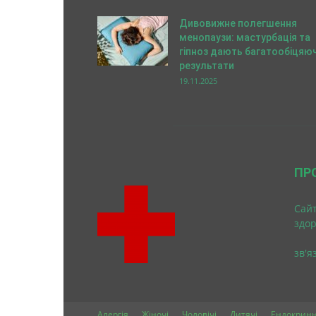
Дивовижне полегшення
менопаузи: мастурбація та
гіпноз дають багатообіцяюч
результати
19.11.2025
ПР
Cайт
здо
зв'я
Алергія
Жіночі
Чоловічі
Дитячі
Ендокринн