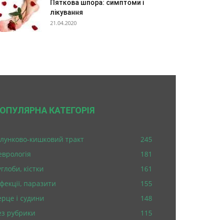
Пяткова шпора: симптоми і
лікування
21.04.2020
ОПУЛЯРНА КАТЕГОРІЯ
лунково-кишковий тракт
245
еврологія
181
глоби, кістки
161
нфекції, паразити
155
ерце і судини
148
ез рубрики
115