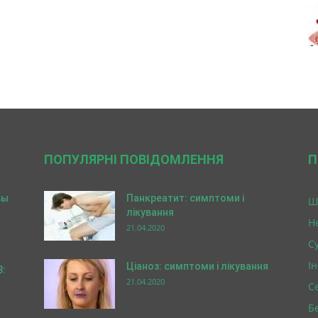
ПОПУЛЯРНІ ПОВІДОМЛЕННЯ
П
вы
Панкреатит: симптоми і
Ш
лікування
Н
21.04.2020
Су
І
Ціаноз: симптоми і лікування
3:
21.04.2020
С
Б