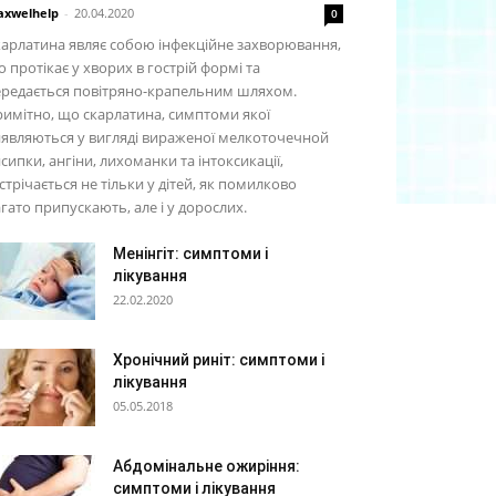
xwelhelp
-
20.04.2020
0
арлатина являє собою інфекційне захворювання,
 протікає у хворих в гострій формі та
ередається повітряно-крапельним шляхом.
имітно, що скарлатина, симптоми якої
являються у вигляді вираженої мелкоточечной
сипки, ангіни, лихоманки та інтоксикації,
стрічається не тільки у дітей, як помилково
гато припускають, але і у дорослих.
Менінгіт: симптоми і
лікування
22.02.2020
Хронічний риніт: симптоми і
лікування
05.05.2018
Абдомінальне ожиріння:
симптоми і лікування