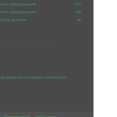
іночі захворювання
107
итячі захворювання
100
ргани дихання
96
од лікування та надовго залишатися
Отоларингологія
Серце судини