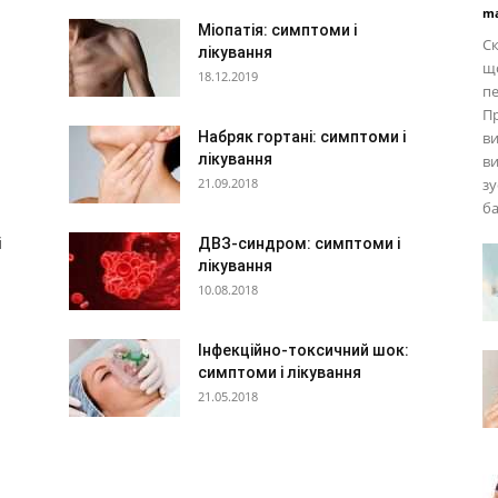
ma
Міопатія: симптоми і
Ск
лікування
що
18.12.2019
п
Пр
Набряк гортані: симптоми і
ви
лікування
ви
21.09.2018
зу
ба
і
ДВЗ-синдром: симптоми і
лікування
10.08.2018
Інфекційно-токсичний шок:
симптоми і лікування
21.05.2018