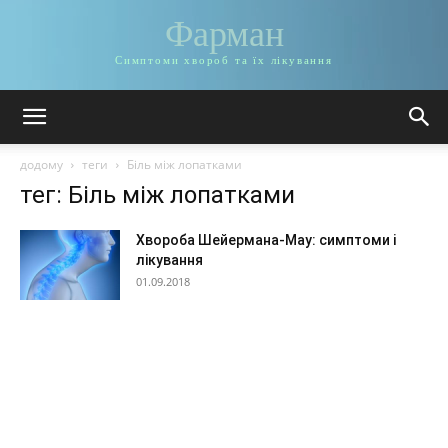
Фарман
Симптоми хвороб та їх лікування
додому
теги
Біль між лопатками
тег: Біль між лопатками
Хвороба Шейермана-Мау: симптоми і
лікування
01.09.2018