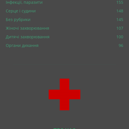
Інфекції, паразити
155
Серце і судини
148
Без рубрики
145
Жіночі захворювання
107
Дитячі захворювання
100
Органи дихання
96