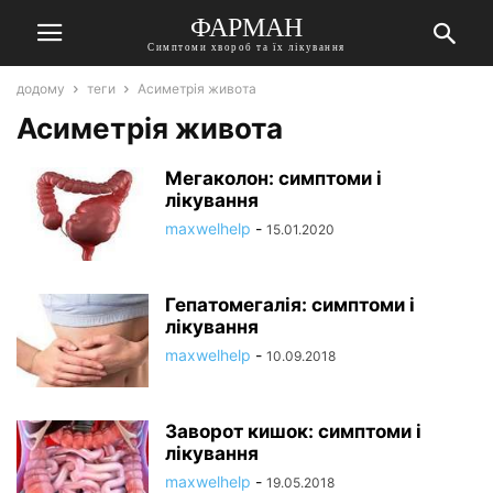
ФАРМАН
Симптоми хвороб та їх лікування
додому
теги
Асиметрія живота
Асиметрія живота
Мегаколон: симптоми і
лікування
maxwelhelp
-
15.01.2020
Гепатомегалія: симптоми і
лікування
maxwelhelp
-
10.09.2018
Заворот кишок: симптоми і
лікування
maxwelhelp
-
19.05.2018