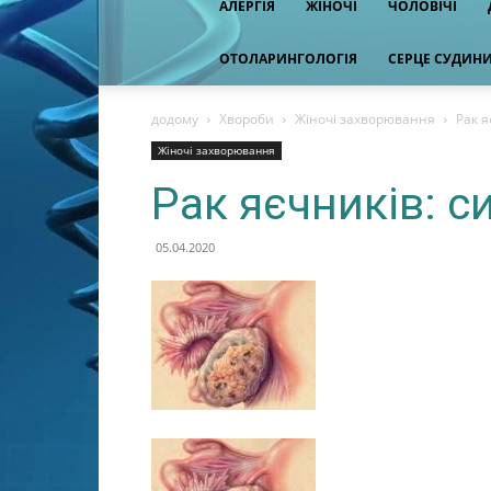
АЛЕРГІЯ
ЖІНОЧІ
ЧОЛОВІЧІ
ОТОЛАРИНГОЛОГІЯ
СЕРЦЕ СУДИН
додому
Хвороби
Жіночі захворювання
Рак я
Жіночі захворювання
Рак яєчників: с
05.04.2020