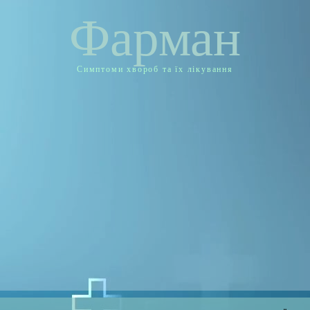
Фарман
Симптоми хвороб та їх лікування