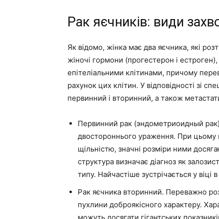
Рак яєчників: види зах
Як відомо, жінка має два яєчника, які ро
жіночі гормони (прогестерон і естроген),
епітеліальними клітинами, причому перев
рахунок цих клітин. У відповідності зі спе
первинний і вторинний, а також метастат
Первинний рак (эндометриоидный рак).
двостороннього ураження. При цьому 
щільністю, значні розміри ними досяга
структура визначає діагноз як залозис
типу. Найчастіше зустрічається у віці в
Рак яєчника вторинний. Переважно розв
пухлини доброякісного характеру. Хара
можуть досягати гігантських показникі