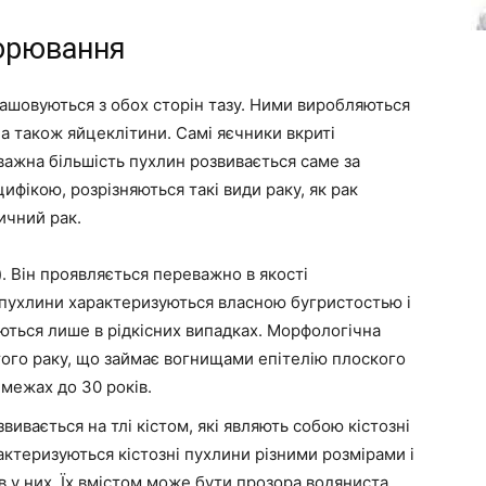
ворювання
зташовуються з обох сторін тазу. Ними виробляються
 а також яйцеклітини. Самі яєчники вкриті
ажна більшість пухлин розвивається саме за
цифікою, розрізняються такі види раку, як рак
ичний рак.
 Він проявляється переважно в якості
пухлини характеризуються власною бугристостью і
ються лише в рідкісних випадках. Морфологічна
того раку, що займає вогнищами епітелію плоского
 межах до 30 років.
ивається на тлі кістом, які являють собою кістозні
ктеризуються кістозні пухлини різними розмірами і
в у них. Їх вмістом може бути прозора водяниста