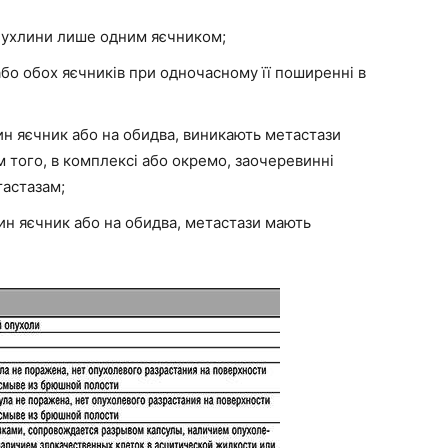
 пухлини лише одним яєчником;
або обох яєчників при одночасному її поширенні в
дин яєчник або на обидва, виникають метастази
 того, в комплексі або окремо, заочеревинні
тастазам;
ин яєчник або на обидва, метастази мають