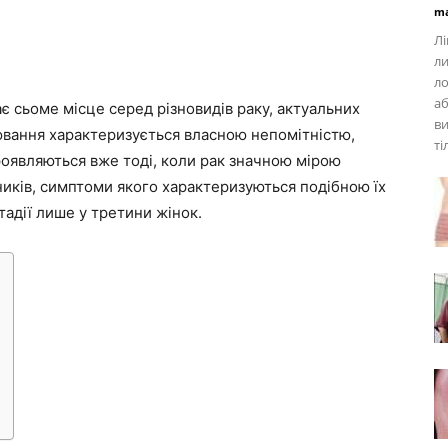
ma
Лі
л
ло
аб
є сьоме місце серед різновидів раку, актуальних
ви
рювання характеризується власною непомітністю,
ті
роявляються вже тоді, коли рак значною мірою
иків, симптоми якого характеризуються подібною їх
тадії лише у третини жінок.