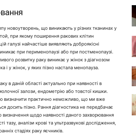
ювання
ипу новоутворень, що виникають у різних тканинах у
той, при якому поширення ракових клітин
 цій галузі найчастіше виявляють доброякісні
 виникає при перименопаузі або при постменопаузі.
ивого розвитку раку виникає у жінок з діагнозом
ка і у жінок, у яких пізно настала менопауза.
ку в даній області актуально при наявності в
молочної залози, ендометрію або товстої кишки.
ію визначити практично неможливо, що ми вже
ься досить пізно. Рання діагностика не передбачає
го визначення щодо наявності даного захворювання
ті тазу, аналізи крові та ультразвукові дослідження,
ранніх стадіях раку яєчників.