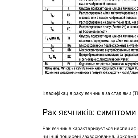
Класифікація раку яєчників за стадіями (T
Рак яєчників: симптоми
Рак яєчників характеризується неспецифі
чи інші поширені захворювання. Зокрема