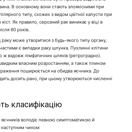
вина. В основному вони стають злоякісними при
пілярного типу, схожих з видом цвітної капусти при
іст. Як правило, серозний рак виникає у віці в
ісля 60 років.
 раку може утворитися з будь-якого типу органу,
частими є випадки раку шлунка. Пухлинні клітини
бо ж вздовж лімфатичних шляхів (ретроградно).
швидким власним розростанням, а також плином
 ураження поширюється на обидва яєчника. До
дить досить рано, при цьому утворюються численні
ть класифікацію
ак яєчників володіє певною симптоматикою й
 наступним чином: