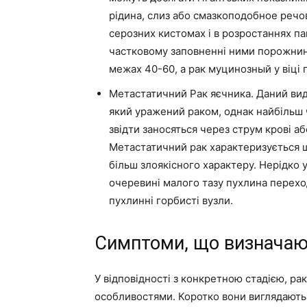
рідина, слиз або смазкоподобное речо
серозних кистомах і в розростаннях па
частковому заповненні ними порожнин к
межах 40-60, а рак муцинозный у віці п
Метастатичний Рак яєчника. Даний вид
який уражений раком, однак найбільш 
звідти заносяться через струм крові а
Метастатичний рак характеризується 
більш злоякісного характеру. Нерідко
очеревині малого тазу пухлина перехо
пухлинні горбисті вузли.
Симптоми, що визначаю
У відповідності з конкретною стадією, р
особливостями. Коротко вони виглядають