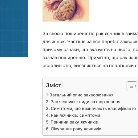
За своєю поширеністю рак яєчників займа
для жінок. Частіше за все перебіг захво
причому ознаки, що вказують на нього, п
зазнав поширенню. Примітно, що рак яєчн
особливістю, виявляється на початковій с
Зміст
Загальний опис захворювання
Рак яєчників: види захворювання
Симптоми, що визначають класифікацію
Рак яєчників: симптоми
Причини раку яєчників
Лікування раку яєчників