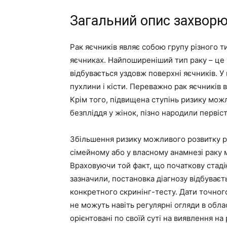
Загальний опис захвор
Рак яєчників являє собою групу різного т
яєчниках. Найпоширеніший тип раку – це 
відбувається уздовж поверхні яєчників. У
пухлини і кісти. Переважно рак яєчників
Крім того, підвищена ступінь ризику можл
безпліддя у жінок, пізно народили первіст
Збільшення ризику можливого розвитку ра
сімейному або у власному анамнезі раку 
Враховуючи той факт, що початкову стад
зазначили, постановка діагнозу відбуваєт
конкретного скринінг-тесту. Дати точно
не можуть навіть регулярні огляди в облас
орієнтовані по своїй суті на виявлення на 