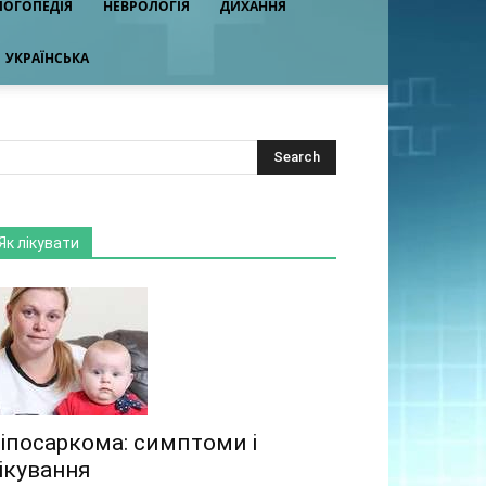
ЛОГОПЕДІЯ
НЕВРОЛОГІЯ
ДИХАННЯ
УКРАЇНСЬКА
Як лікувати
іпосаркома: симптоми і
ікування