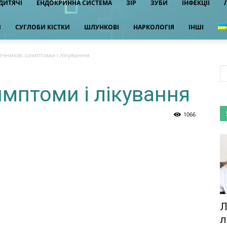
ДИТЯЧІ
ЕНДОКРИННА СИСТЕМА
ЗІР
ЗУБИ
ІНФЕКЦІЇ
И
СУГЛОБИ КІСТКИ
ШЛУНКОВІ
НАРКОЛОГІЯ
ІНШІ
єчників: симптоми і лікування
имптоми і лікування
1066
Л
л