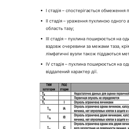
I стадія – спостерігається обмеження
II стадія – ураження пухлиною одного 
область тазу;
III стадія – пухлина поширюється на о
вздовж очеревини за межами таза, крім
лімфатичні вузли також піддаються ме
IV стадія – пухлина поширюється на од
віддалений характер дії.