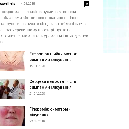
xwelhelp
-
14.08.2018
0
посаркома — злоякісна пухлина, утворена
ипобластами або жировою тканиною. Часто
калізується на нижніх кінцівках, в області плеча
о в заочеревинному просторі, проте не
ключається можливість ураження інших ділянок
ла.
Ектропіон шийки матки:
симптоми і лікування
15.01.2020
Серцева недостатність:
симптоми і лікування
21.04.2020
Гіперемія: симптоми і
лікування
22.08.2018