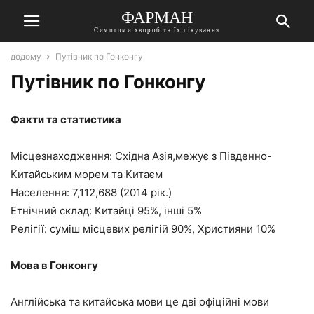
ФАРМАН
Симптоми хвороб та їх лікування
додому
Путівник по Гонконгу
Путівник по Гонконгу
Факти та статистика
Місцезнаходження: Східна Азія,межує з Південно-
Китайським морем та Китаєм
Населення: 7,112,688 (2014 рік.)
Етнічний склад: Китайці 95%, інші 5%
Релігії: cуміш місцевих релігій 90%, Християни 10%
Мова в Гонконгу
Англійська та китайська мови це дві офіційні мови