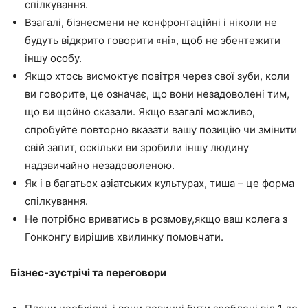
спілкування.
Взагалі, бізнесмени не конфронтаційні і ніколи не
будуть відкрито говорити «ні», щоб не збентежити
іншу особу.
Якщо хтось висмоктує повітря через свої зуби, коли
ви говорите, це означає, що вони незадоволені тим,
що ви щойно сказали. Якщо взагалі можливо,
спробуйте повторно вказати вашу позицію чи змінити
свій запит, оскільки ви зробили іншу людину
надзвичайно незадоволеною.
Як і в багатьох азіатських культурах, тиша – це форма
спілкування.
Не потрібно вриватись в розмову,якщо ваш колега з
Гонконгу вирішив хвилинку помовчати.
Бізнес-зустрічі та переговори