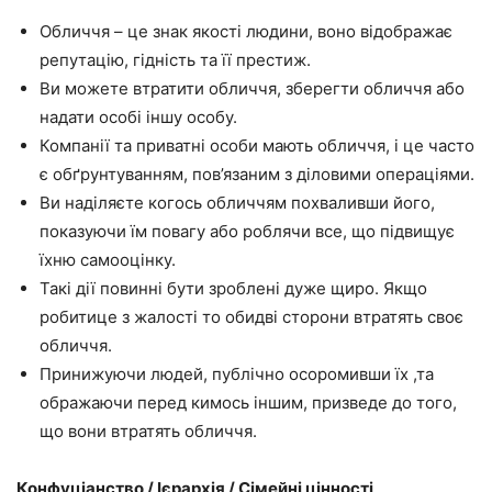
Обличчя – це знак якості людини, воно відображає
репутацію, гідність та її престиж.
Ви можете втратити обличчя, зберегти обличчя або
надати особі іншу особу.
Компанії та приватні особи мають обличчя, і це часто
є обґрунтуванням, пов’язаним з діловими операціями.
Ви наділяєте когось обличчям похваливши його,
показуючи їм повагу або роблячи все, що підвищує
їхню самооцінку.
Такі дії повинні бути зроблені дуже щиро. Якщо
робитице з жалості то обидві сторони втратять своє
обличчя.
Принижуючи людей, публічно осоромивши їх ,та
ображаючи перед кимось іншим, призведе до того,
що вони втратять обличчя.
Конфуціанство / Ієрархія / Сімейні цінності