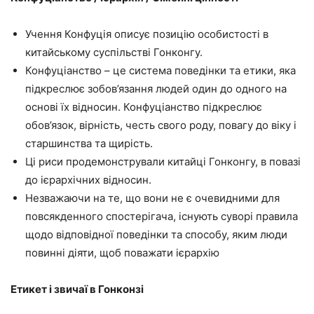
Учення Конфуція описує позицію особистості в
китайському суспільстві Гонконгу.
Конфуціанство – це система поведінки та етики, яка
підкреслює зобов’язання людей один до одного на
основі їх відносин. Конфуціанство підкреслює
обов’язок, вірність, честь свого роду, повагу до віку і
старшинства та щирість.
Ці риси продемонстрували китайці Гонконгу, в повазі
до ієрархічних відносин.
Незважаючи на те, що вони не є очевидними для
повсякденного спостерігача, існують суворі правила
щодо відповідної поведінки та способу, яким люди
повинні діяти, щоб поважати ієрархію
Етикет і звичаї в Гонконзі