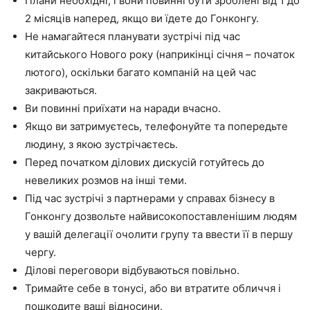
Плани необхідні, і вони повинні бути зроблені від 1 до
2 місяців наперед, якщо ви їдете до Гонконгу.
Не намагайтеся планувати зустрічі під час
китайського Нового року (наприкінці січня – початок
лютого), оскільки багато компаній на цей час
закриваються.
Ви повинні приїхати на наради вчасно.
Якщо ви затримуєтесь, телефонуйте та попередьте
людину, з якою зустрічаєтесь.
Перед початком ділових дискусій готуйтесь до
невеликих розмов на інші теми.
Під час зустрічі з партнерами у справах бізнесу в
Гонконгу дозвольте найвисокопоставленішим людям
у вашій делегації очолити групу та ввести її в першу
чергу.
Ділові переговори відбуваються повільно.
Тримайте себе в тонусі, або ви втратите обличчя і
пошкодите ваші відносини.