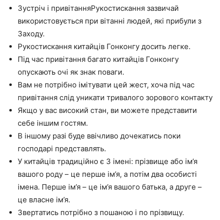
Зустріч і привітанняРукостискання зазвичай
використовується при вітанні людей, які прибули з
Заходу.
Рукостискання китайців Гонконгу досить легке.
Під час привітання багато китайців Гонконгу
опускають очі як знак поваги.
Вам не потрібно імітувати цей жест, хоча під час
привітання слід уникати тривалого зорового контакту
Якщо у вас високий стан, ви можете представити
себе іншим гостям.
В іншому разі буде ввічливо дочекатись поки
господарі представлять.
У китайців традиційно є 3 імені: прізвище або ім’я
вашого роду – це перше ім’я, а потім два особисті
імена. Перше ім’я – це ім’я вашого батька, а друге –
це власне ім’я.
Звертатись потрібно з пошаною і по прізвищу.