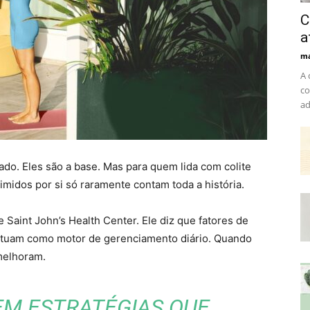
C
a
ma
A 
co
ad
do. Eles são a base. Mas para quem lida com colite
midos por si só raramente contam toda a história.
Saint John’s Health Center. Ele diz que fatores de
e atuam como motor de gerenciamento diário. Quando
 melhoram.
 EM ESTRATÉGIAS QUE