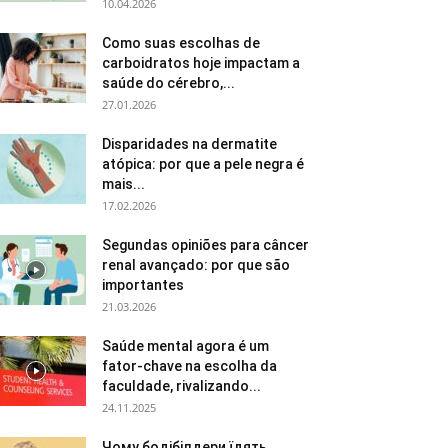
10.04.2026
Como suas escolhas de
carboidratos hoje impactam a
saúde do cérebro,...
27.01.2026
Disparidades na dermatite
atópica: por que a pele negra é
mais...
17.02.2026
Segundas opiniões para câncer
renal avançado: por que são
importantes
21.03.2026
Saúde mental agora é um
fator-chave na escolha da
faculdade, rivalizando...
24.11.2025
Чому бодібілдери їдять