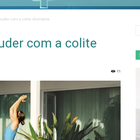
puder com a colite ulcerativa
uder com a colite
11