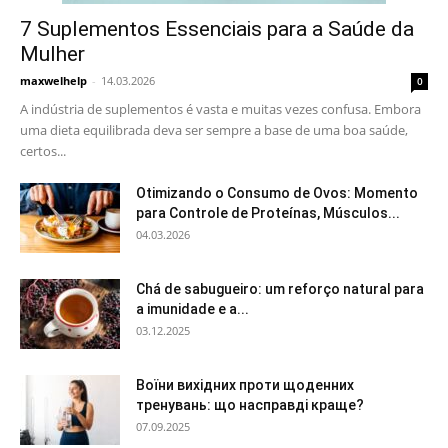
7 Suplementos Essenciais para a Saúde da
Mulher
maxwelhelp
-
14.03.2026
0
A indústria de suplementos é vasta e muitas vezes confusa. Embora
uma dieta equilibrada deva ser sempre a base de uma boa saúde,
certos...
Otimizando o Consumo de Ovos: Momento
para Controle de Proteínas, Músculos...
04.03.2026
Chá de sabugueiro: um reforço natural para
a imunidade e a...
03.12.2025
Воїни вихідних проти щоденних
тренувань: що насправді краще?
07.09.2025