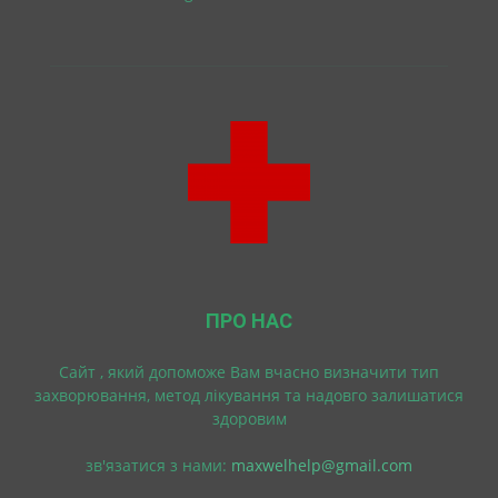
ПРО НАС
Cайт , який допоможе Вам вчасно визначити тип
захворювання, метод лікування та надовго залишатися
здоровим
зв'язатися з нами:
maxwelhelp@gmail.com