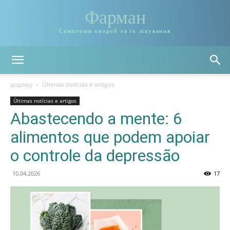
Фарман
Симптоми хвороб та їх лікування
додому
Últimas notícias e artigos
Últimas notícias e artigos
Abastecendo a mente: 6
alimentos que podem apoiar
o controle da depressão
10.04.2026
17