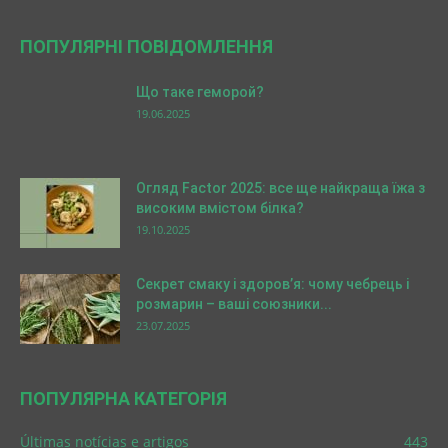
ПОПУЛЯРНІ ПОВІДОМЛЕННЯ
Що таке геморой?
19.06.2025
Огляд Factor 2025: все ще найкраща їжа з
високим вмістом білка?
19.10.2025
Секрет смаку і здоров’я: чому чебрець і
розмарин – ваші союзники...
23.07.2025
ПОПУЛЯРНА КАТЕГОРІЯ
Últimas notícias e artigos
443