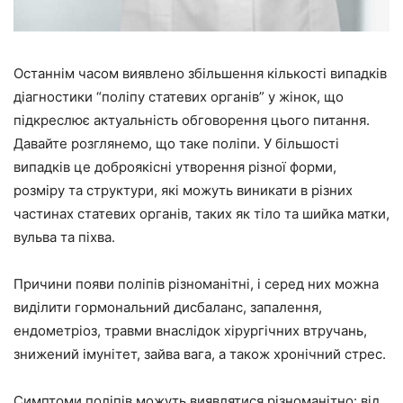
Останнім часом виявлено збільшення кількості випадків
діагностики “поліпу статевих органів” у жінок, що
підкреслює актуальність обговорення цього питання.
Давайте розглянемо, що таке поліпи. У більшості
випадків це доброякісні утворення різної форми,
розміру та структури, які можуть виникати в різних
частинах статевих органів, таких як тіло та шийка матки,
вульва та піхва.
Причини появи поліпів різноманітні, і серед них можна
виділити гормональний дисбаланс, запалення,
ендометріоз, травми внаслідок хірургічних втручань,
знижений імунітет, зайва вага, а також хронічний стрес.
Симптоми поліпів можуть виявлятися різноманітно: від