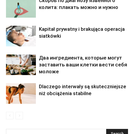
Скорбь по диагнозу язвенного
колита: плакать можно и нужно
Kapitał prywatny i brakująca operacja
siatkówki
Два ингредиента, которые могут
заставить ваши клетки вести себя
моложе
Dlaczego interwały są skuteczniejsze
niż obciążenia stabilne