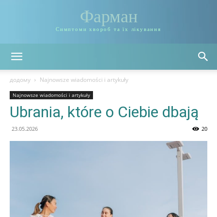
Фарман
Симптоми хвороб та їх лікування
додому
Najnowsze wiadomości i artykuły
Najnowsze wiadomości i artykuły
Ubrania, które o Ciebie dbają
23.05.2026
20