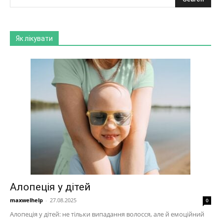
Як лікувати
Алопеція у дітей
maxwelhelp
-
27.08.2025
0
Алопеція у дітей: не тільки випадання волосся, але й емоційний