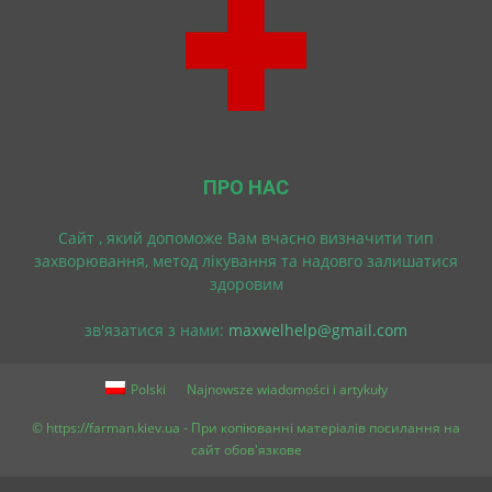
ПРО НАС
Cайт , який допоможе Вам вчасно визначити тип
захворювання, метод лікування та надовго залишатися
здоровим
зв'язатися з нами:
maxwelhelp@gmail.com
Polski
Najnowsze wiadomości i artykuły
© https://farman.kiev.ua - При копіюванні матеріалів посилання на
сайт обов'язкове