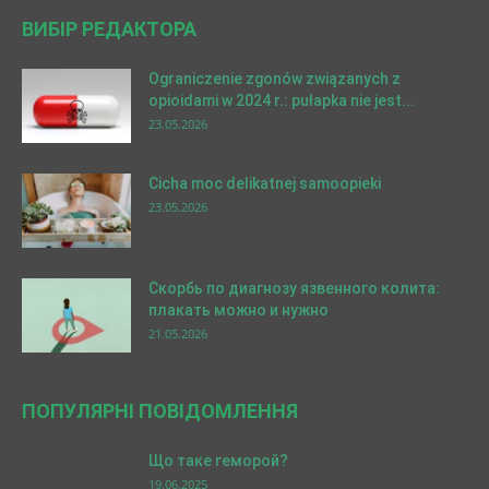
ВИБІР РЕДАКТОРА
Ograniczenie zgonów związanych z
opioidami w 2024 r.: pułapka nie jest...
23.05.2026
Cicha moc delikatnej samoopieki
23.05.2026
Скорбь по диагнозу язвенного колита:
плакать можно и нужно
21.05.2026
ПОПУЛЯРНІ ПОВІДОМЛЕННЯ
Що таке геморой?
19.06.2025