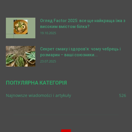
Огляд Factor 2025: все ще найкраща їжа з
високим вмістом білка?
19.10.2025
Секрет смаку і здоров’я: чому чебрець і
розмарин – ваші союзники...
23.07.2025
ПОПУЛЯРНА КАТЕГОРІЯ
Najnowsze wiadomości i artykuły
526