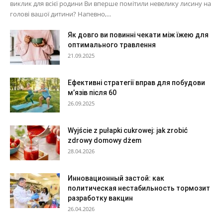
виклик для всієї родини Ви вперше помітили невелику лисину на
голові вашої дитини? Напевно,...
Як довго ви повинні чекати між їжею для
оптимального травлення
21.09.2025
Ефективні стратегії вправ для побудови
м’язів після 60
26.09.2025
Wyjście z pułapki cukrowej: jak zrobić
zdrowy domowy dżem
28.04.2026
Инновационный застой: как
политическая нестабильность тормозит
разработку вакцин
26.04.2026