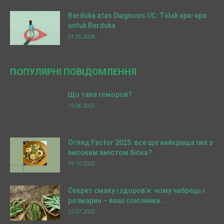
Berduka atas Diagnosis UC: Tidak apa-apa
untuk Berduka
21.05.2026
ПОПУЛЯРНІ ПОВІДОМЛЕННЯ
Що таке геморой?
19.06.2025
Огляд Factor 2025: все ще найкраща їжа з
високим вмістом білка?
19.10.2025
Секрет смаку і здоров’я: чому чебрець і
розмарин – ваші союзники...
23.07.2025