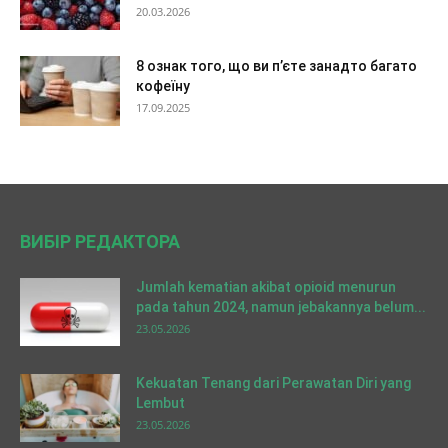
20.03.2026
8 ознак того, що ви п’єте занадто багато
кофеїну
17.09.2025
ВИБІР РЕДАКТОРА
Jumlah kematian akibat opioid menurun
pada tahun 2024, namun jebakannya belum...
23.05.2026
Kekuatan Tenang dari Perawatan Diri yang
Lembut
23.05.2026