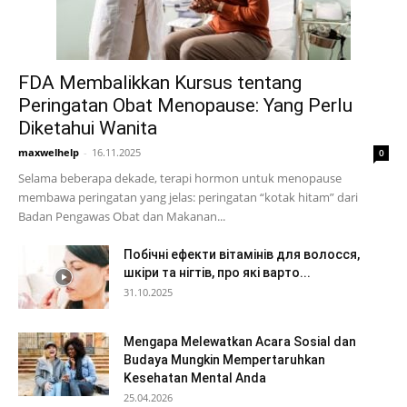
FDA Membalikkan Kursus tentang
Peringatan Obat Menopause: Yang Perlu
Diketahui Wanita
maxwelhelp
-
16.11.2025
0
Selama beberapa dekade, terapi hormon untuk menopause
membawa peringatan yang jelas: peringatan “kotak hitam” dari
Badan Pengawas Obat dan Makanan...
Побічні ефекти вітамінів для волосся,
шкіри та нігтів, про які варто...
31.10.2025
Mengapa Melewatkan Acara Sosial dan
Budaya Mungkin Mempertaruhkan
Kesehatan Mental Anda
25.04.2026