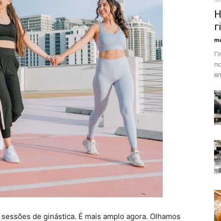
Н
г
ma
Гі
по
вп
 sessões de ginástica. É mais amplo agora. Olhamos