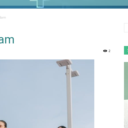
idam
dam
2