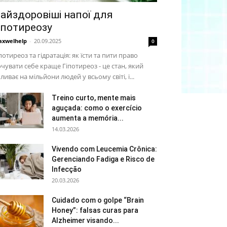
айздоровіші напої для
іпотиреозу
xwelhelp
-
20.09.2025
0
потиреоз та гідратація: як їсти та пити право
чувати себе краще Гіпотиреоз - це стан, який
ливає на мільйони людей у ​​всьому світі, і...
Treino curto, mente mais
aguçada: como o exercício
aumenta a memória...
14.03.2026
Vivendo com Leucemia Crônica:
Gerenciando Fadiga e Risco de
Infecção
20.03.2026
Cuidado com o golpe “Brain
Honey”: falsas curas para
Alzheimer visando...