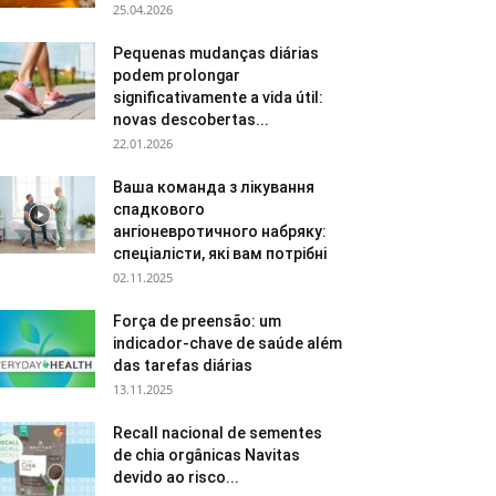
25.04.2026
Pequenas mudanças diárias
podem prolongar
significativamente a vida útil:
novas descobertas...
22.01.2026
Ваша команда з лікування
спадкового
ангіоневротичного набряку:
спеціалісти, які вам потрібні
02.11.2025
Força de preensão: um
indicador-chave de saúde além
das tarefas diárias
13.11.2025
Recall nacional de sementes
de chia orgânicas Navitas
devido ao risco...