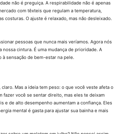
dade não é preguiça. A respirabilidade não é apenas
 mercado com têxteis que regulam a temperatura,
 costuras. O ajuste é relaxado, mas não desleixado.
sionar pessoas que nunca mais veríamos. Agora nós
 nossa cintura. É uma mudança de prioridade. A
o à sensação de bem-estar na pele.
claro. Mas a ideia tem peso: o que você veste afeta o
fazer você se sentar direito, mas eles te deixam
is ​​e de alto desempenho aumentam a confiança. Eles
rgia mental é gasta para ajustar sua bainha e mais
azer sobre um moletom em julho? Não pensei assim.