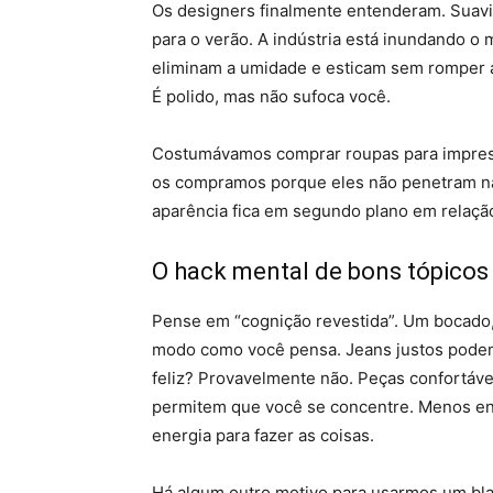
Os designers finalmente entenderam. Suavi
para o verão. A indústria está inundando o
eliminam a umidade e esticam sem romper as
É polido, mas não sufoca você.
Costumávamos comprar roupas para impres
os compramos porque eles não penetram na
aparência fica em segundo plano em relaçã
O hack mental de bons tópicos
Pense em “cognição revestida”. Um bocado, 
modo como você pensa. Jeans justos podem 
feliz? Provavelmente não. Peças confortáve
permitem que você se concentre. Menos ene
energia para fazer as coisas.
Há algum outro motivo para usarmos um bl