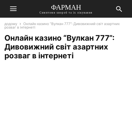
ФАРМАН
Симптоми хвороб та їх лікування
додому
Онлайн казино “Вулкан 777”: Дивовижний світ азартних
розваг в інтернеті
Онлайн казино “Вулкан 777”:
Дивовижний світ азартних
розваг в інтернеті