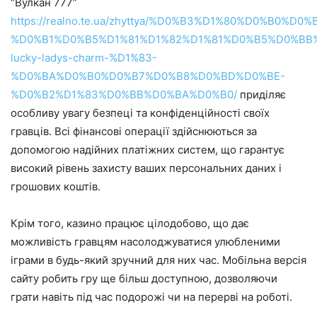
“Вулкан 777”
https://realno.te.ua/zhyttya/%D0%B3%D1%80%D0%B0%D
%D0%B1%D0%B5%D1%81%D1%82%D1%81%D0%B5%D0%BB
lucky-ladys-charm-%D1%83-
%D0%BA%D0%B0%D0%B7%D0%B8%D0%BD%D0%BE-
%D0%B2%D1%83%D0%BB%D0%BA%D0%B0/
приділяє
особливу увагу безпеці та конфіденційності своїх
гравців. Всі фінансові операції здійснюються за
допомогою надійних платіжних систем, що гарантує
високий рівень захисту ваших персональних даних і
грошових коштів.
Крім того, казино працює цілодобово, що дає
можливість гравцям насолоджуватися улюбленими
іграми в будь-який зручний для них час. Мобільна версія
сайту робить гру ще більш доступною, дозволяючи
грати навіть під час подорожі чи на перерві на роботі.