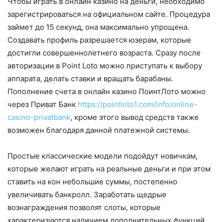
Чтобы играть в онлайн казино на деньги, необходимо
зарегистрироваться на официальном сайте. Процедура
займет до 15 секунд, она максимально упрощена.
Создавать профиль разрешается юзерам, которые
достигли совершеннолетнего возраста. Сразу после
авторизации в Point Loto можно приступать к выбору
аппарата, делать ставки и вращать барабаны.
Пополнение счета в онлайн казино ПоинтЛото можно
через Приват Банк
https://pointloto1.com/info/online-
casino-privatbank
, кроме этого вывод средств также
возможен благодаря данной платежной системы.
Простые классические модели подойдут новичкам,
которые желают играть на реальные деньги и при этом
ставить на кон небольшие суммы, постепенно
увеличивать банкролл. Заработать щедрые
вознаграждения позволят слоты, которые
характеризуются наличием дополнительных функций,