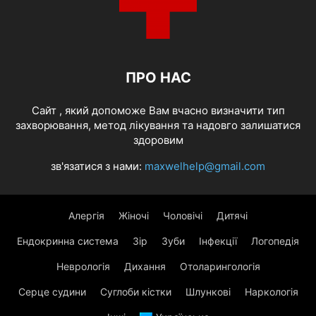
ПРО НАС
Cайт , який допоможе Вам вчасно визначити тип
захворювання, метод лікування та надовго залишатися
здоровим
зв'язатися з нами:
maxwelhelp@gmail.com
Алергія
Жіночі
Чоловічі
Дитячі
Ендокринна система
Зір
Зуби
Інфекції
Логопедія
Неврологія
Дихання
Отоларингологія
Серце судини
Суглоби кістки
Шлункові
Наркологія