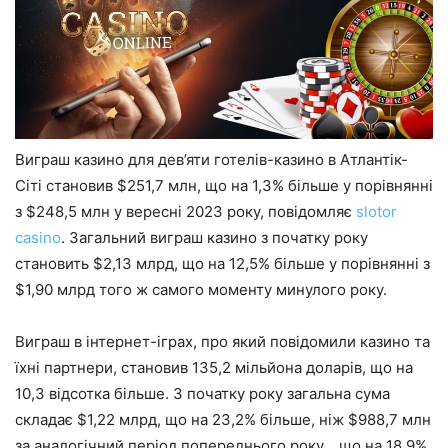
Виграш казино для дев’яти готелів-казино в Атлантік-
Сіті становив $251,7 млн, що на 1,3% більше у порівнянні
з $248,5 млн у вересні 2023 року, повідомляє
slotor
casino
. Загальний виграш казино з початку року
становить $2,13 млрд, що на 12,5% більше у порівнянні з
$1,90 млрд того ж самого моменту минулого року.
Виграш в інтернет-іграх, про який повідомили казино та
їхні партнери, становив 135,2 мільйона доларів, що на
10,3 відсотка більше. З початку року загальна сума
складає $1,22 млрд, що на 23,2% більше, ніж $988,7 млн
​​за аналогічний період попереднього року. , що на 18,9%