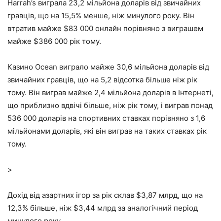
Harrah’s виграла 23,2 мільйона доларів від звичайних
гравців, що на 15,5% менше, ніж минулого року. Він
втратив майже $83 000 онлайн порівняно з виграшем
майже $386 000 рік тому.
Казино Ocean виграло майже 30,6 мільйона доларів від
звичайних гравців, що на 5,2 відсотка більше ніж рік
тому. Він виграв майже 2,4 мільйона доларів в Інтернеті,
що приблизно вдвічі більше, ніж рік тому, і виграв понад
536 000 доларів на спортивних ставках порівняно з 1,6
мільйонами доларів, які він виграв на таких ставках рік
тому.
>
Дохід від азартних ігор за рік склав $3,87 млрд, що на
12,3% більше, ніж $3,44 млрд за аналогічний період
минулого року.