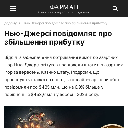
ФАРМАН
Симптоми хвороб та їх лікування
додому
Нью-Джерсі повідомляє про збільшення прибутку
Нью-Джерсі повідомляє про
збільшення прибутку
Відділ із забезпечення дотримання вимог до азартних
ігор Нью-Джерсі звітував про доходи штату від азартних
ігор за вересень. Казино штату, іподроми, що
пропонують ставки на спорт, та онлайн-партнери обох
повідомили про $485 млн, що на 6,9% більше у
порівнянні з $453,6 млн у вересні 2023 року.