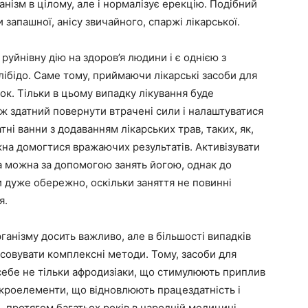
анізм в цілому, але і нормалізує ерекцію. Подібний
 запашної, анісу звичайного, спаржі лікарської.
руйнівну дію на здоров’я людини і є однією з
ібідо. Саме тому, приймаючи лікарські засоби для
нок. Тільки в цьому випадку лікування буде
 здатний повернути втрачені сили і налаштуватися
і ванни з додаванням лікарських трав, таких, як,
на домогтися вражаючих результатів. Активізувати
аза можна за допомогою занять йогою, однак до
и дуже обережно, оскільки заняття не повинні
я.
анізму досить важливо, але в більшості випадків
осовувати комплексні методи. Тому, засоби для
себе не тільки афродизіаки, що стимулюють приплив
 мікроелементи, що відновлюють працездатність і
, протягом багатьох років в народній медицині