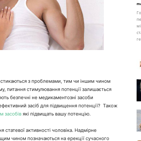
ma
Го
пе
мі
ст
ге
у, стикаються з проблемами, тим чи іншим чином
му, питання стимулювання потенції залишається
нують безпечні не медикаментозні засоби
 ефективний засіб для підвищення потенції? Також
м засобів
які підвищать вашу потенцію.
 статевої активності чоловіка. Надмірне
ащим чином позначаються на ерекції сучасного