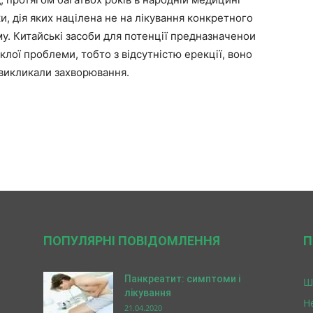
и, дія яких націлена не на лікування конкретного
му. Китайські засоби для потенції предназначенои
клої проблеми, тобто з відсутністю ерекції, воно
 викликали захворювання.
ПОПУЛЯРНІ ПОВІДОМЛЕННЯ
П
Панкреатит: симптоми і
Ш
лікування
Н
21.04.2020