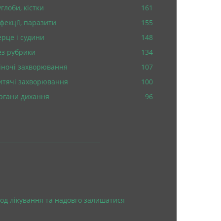
глоби, кістки
161
нфекції, паразити
155
ерце і судини
148
ез рубрики
134
іночі захворювання
107
итячі захворювання
100
ргани дихання
96
од лікування та надовго залишатися