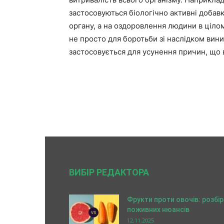
застосовуються біологічно активні добавк
органу, а на оздоровлення людини в ціло
не просто для боротьби зі наслідком вини
застосовується для усунення причин, що
ВИБІР РЕДАКТОРА
Фрукти проти овочів: розбір
поживних нюансів
12.11.2025