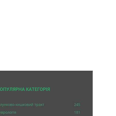
ОПУЛЯРНА КАТЕГОРІЯ
лунково-кишковий тракт
245
еврологія
181