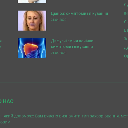
Су
І
Ціаноз: симптоми і лікування
21.04.2020
С
Б
Ж
м
Дифузні зміни печінки:
о
симптоми і лікування
Д
21.04.2020
О
О НАС
 , який допоможе Вам вчасно визначити тип захворювання, мет
ровим