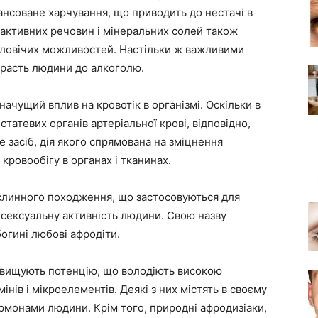
ансоване харчування, що приводить до нестачі в
о активних речовин і мінеральних солей також
чоловічих можливостей. Настільки ж важливими
трасть людини до алкоголю.
ачущий вплив на кровотік в організмі. Оскільки в
статевих органів артеріальної крові, відповідно,
е засіб, дія якого спрямована на зміцнення
кровообігу в органах і тканинах.
слинного походження, що застосовуються для
 сексуальну активність людини. Свою назву
богині любові афродіти.
ідвищують потенцію, що володіють високою
нів і мікроелементів. Деякі з них містять в своєму
ормонами людини. Крім того, природні афродизіаки,