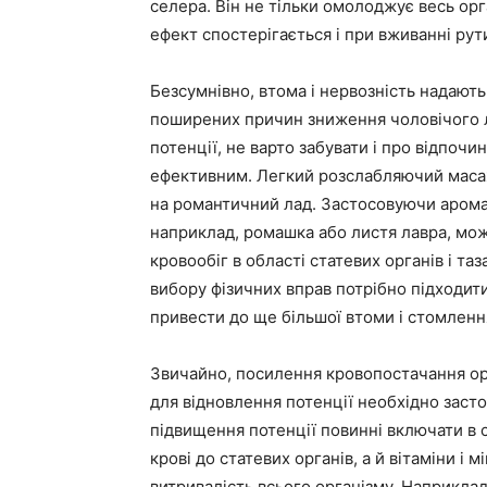
селера. Він не тільки омолоджує весь орг
ефект спостерігається і при вживанні рути
Безсумнівно, втома і нервозність надають 
поширених причин зниження чоловічого л
потенції, не варто забувати і про відпочи
ефективним. Легкий розслабляючий масаж
на романтичний лад. Застосовуючи ароматн
наприклад, ромашка або листя лавра, мож
кровообіг в області статевих органів і т
вибору фізичних вправ потрібно підходит
привести до ще більшої втоми і стомленн
Звичайно, посилення кровопостачання орг
для відновлення потенції необхідно заст
підвищення потенції повинні включати в 
крові до статевих органів, а й вітаміни і
витривалість всього організму. Наприклад