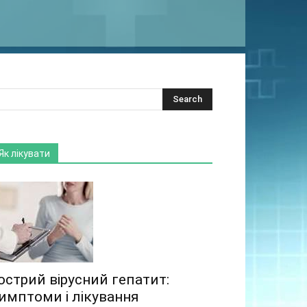
Як лікувати
острий вірусний гепатит:
имптоми і лікування