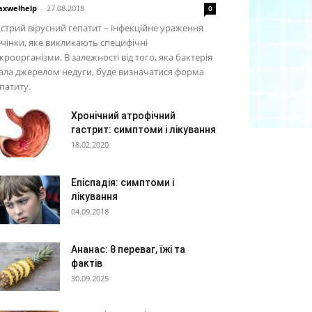
xwelhelp
-
27.08.2018
0
стрий вірусний гепатит – інфекційне ураження
чінки, яке викликають специфічні
кроорганізми. В залежності від того, яка бактерія
ала джерелом недуги, буде визначатися форма
патиту.
Хронічний атрофічний
гастрит: симптоми і лікування
18.02.2020
Епіспадія: симптоми і
лікування
04.09.2018
Ананас: 8 переваг, їжі та
фактів
30.09.2025