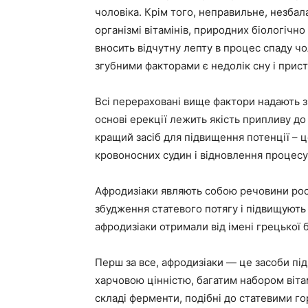
чоловіка. Крім того, неправильне, незбал
організмі вітамінів, природних біологічн
вносить відчутну лепту в процес спаду 
згубними факторами є недолік сну і прис
Всі перераховані вище фактори надають зн
основі ерекції лежить якість припливу до 
кращий засіб для підвищення потенції – ц
кровоносних судин і відновлення процесу 
Афродизіаки являють собою речовини ро
збудження статевого потягу і підвищують
афродизіаки отримали від імені грецької 
Перш за все, афродизіаки — це засоби п
харчовою цінністю, багатим набором вітамі
складі ферменти, подібні до статевими г