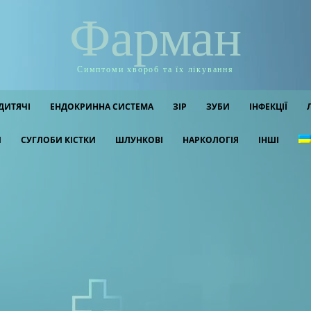
Фарман
Симптоми хвороб та їх лікування
ДИТЯЧІ
ЕНДОКРИННА СИСТЕМА
ЗІР
ЗУБИ
ІНФЕКЦІЇ
И
СУГЛОБИ КІСТКИ
ШЛУНКОВІ
НАРКОЛОГІЯ
ІНШІ