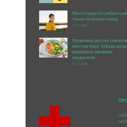
Жіночі серця потребують не
тільки загальних порад
12.11.2025
Управління дієтою з низьки
вмістом жиру: поради щод
управління сімейним
синдромом...
12.11.2025
ПР
Cайт
здо