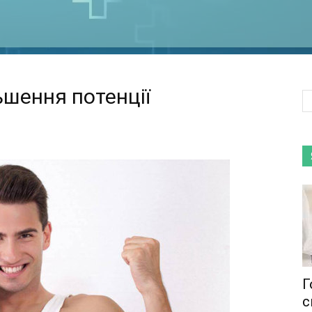
ьшення потенції
Г
с