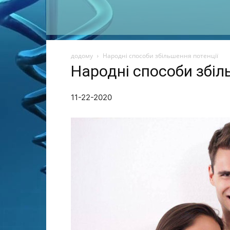
додому
Народні способи збільшення потенції
Народні способи збіл
11-22-2020