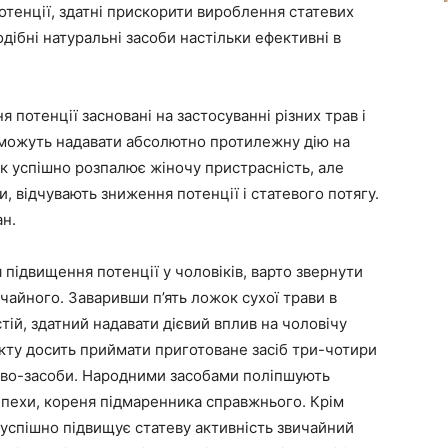
отенції, здатні прискорити вироблення статевих
ібні натуральні засоби настільки ефективні в
 потенції засновані на застосуванні різних трав і
ри можуть надавати абсолютно протилежну дію на
ик успішно розпалює жіночу пристрасність, але
и, відчувають зниження потенції і статевого потягу.
ан.
 підвищення потенції у чоловіків, варто звернути
чайного. Заваривши п’ять ложок сухої трави в
тій, здатний надавати дієвий вплив на чоловічу
кту досить приймати приготоване засіб три-чотири
 диво-засоби. Народними засобами поліпшують
лепехи, кореня підмаренника справжнього. Крім
 успішно підвищує статеву активність звичайний