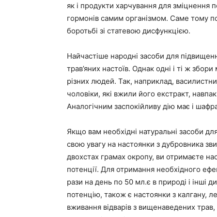
як і продукти харчування для зміцнення п
гормонів самим організмом. Саме тому под
боротьбі зі статевою дисфункцією.
Найчастіше народні засоби для підвищення
трав’яних настоїв. Однак одні і ті ж збо
різних людей. Так, наприклад, василистн
чоловіки, які вжили його екстракт, навпак
Аналогічним заспокійливу дію має і шафр
Якщо вам необхідні натуральні засоби для
свою увагу на настоянки з дубровника зви
двохстах грамах окропу, ви отримаєте нас
потенції. Для отримання необхідного ефе
рази на день по 50 мл.є в природі і інші
потенцію, також є настоянки з калгану, 
вживання відварів з вищенаведених трав,