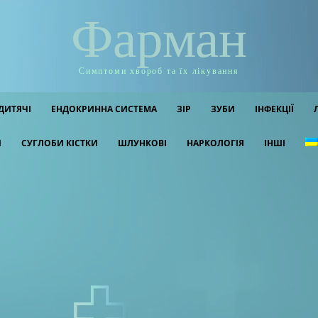
Фарман
Симптоми хвороб та їх лікування
ДИТЯЧІ
ЕНДОКРИННА СИСТЕМА
ЗІР
ЗУБИ
ІНФЕКЦІЇ
И
СУГЛОБИ КІСТКИ
ШЛУНКОВІ
НАРКОЛОГІЯ
ІНШІ