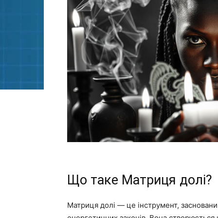
Що таке Матриця долі?
Матриця долі — це інструмент, заснований
енергетичних законів. Вона створюється 