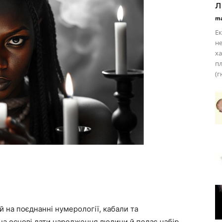
л
ma
Ек
не
ха
пл
(г
 на поєднанні нумерології, кабали та
на основі дати народження людини й подає набір