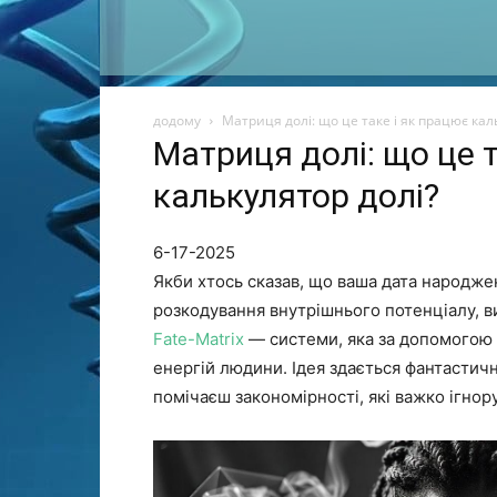
додому
Матриця долі: що це таке і як працює кал
Матриця долі: що це 
калькулятор долі?
6-17-2025
Якби хтось сказав, що ваша дата народже
розкодування внутрішнього потенціалу, 
Fate-Matrix​​​​​​
— системи, яка за допомогою 
енергій людини. Ідея здається фантастичн
помічаєш закономірності, які важко ігнор