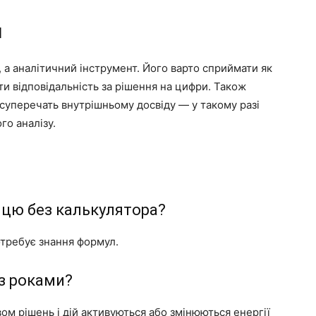
я
 а аналітичний інструмент. Його варто сприймати як
ти відповідальність за рішення на цифри. Також
 суперечать внутрішньому досвіду — у такому разі
го аналізу.
цю без калькулятора?
потребує знання формул.
з роками?
ом рішень і дій активуються або змінюються енергії