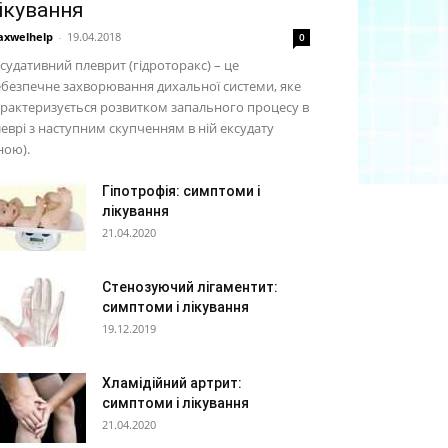
ікування
xwelhelp
-
19.04.2018
0
судативний плеврит (гідроторакс) – це
безпечне захворювання дихальної системи, яке
рактеризується розвитком запального процесу в
еврі з наступним скупченням в ній ексудату
ною).
Гіпотрофія: симптоми і
лікування
21.04.2020
Стенозуючий лігаментит:
симптоми і лікування
19.12.2019
Хламідійний артрит:
симптоми і лікування
21.04.2020