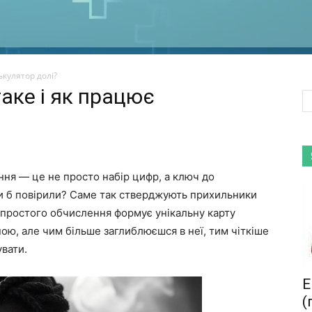
ькулятор долі?
таке і як працює
ння — це не просто набір цифр, а ключ до
ви б повірили? Саме так стверджують прихильники
простого обчислення формує унікальну карту
ою, але чим більше заглиблюєшся в неї, тим чіткіше
увати.
Е
(