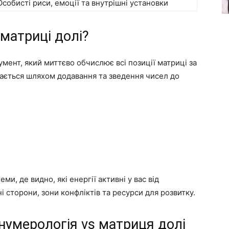
Особисті риси, емоції та внутрішні установки
матриці долі?
мент, який миттєво обчислює всі позиції матриці за
ається шляхом додавання та зведення чисел до
ми, де видно, які енергії активні у вас від
 сторони, зони конфліктів та ресурси для розвитку.
нумерологія vs матриця долі