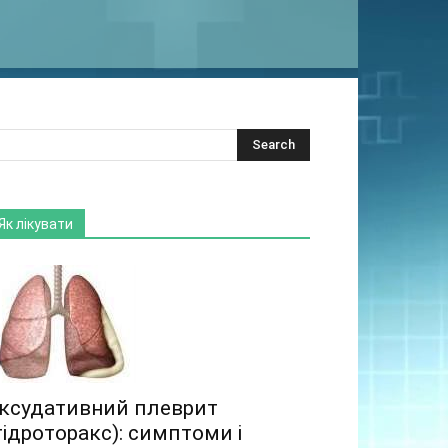
Як лікувати
ксудативний плеврит
гідроторакс): симптоми і