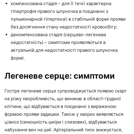
компенсована стадія – для її течії характерна
гіпертрофія правого шлуночка в поєднанні з
пульмонарной гіпертензії в стабільній формі прояви
без досягнення стану недостатності кровообігу;
декомпенсована стадія (серцево-легенева
недостатність) – симптоми проявляються в
актуальній для недостатності правого шлуночка
формі.
Легеневе серце: симптоми
Гостре легеневе серце супроводжується появою скарг
на різку хворобливість, що виникає в області грудної
клітини, що відбувається в поєднанні з вираженою
формою прояви задишки. Також у хворих виявляється
ціаноз (синюшність шкіри і слизових), відбувається
набухання вен на шиї. Артеріальний тиск знижується,