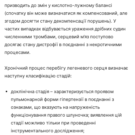
призводить до змін у кислотно-лужному балансі
(спочатку він може визначатися як компенсований, але
згодом досягти стану декомпенсації порушень). У
частих випадках відбувається ураження дрібних судин
численними тромбами, серцевий м’яз поступово
досягає стану дистрофії в поєднанні з некротичними
процесами.
Хронічний процес перебігу легеневого серця визначає
наступну класифікацію стадій:
доклінічна стадія – характеризується проявом
пульмонарной форми гіпертензії в поєднанні з
ознаками, що вказують на напруженість
функціонування правого шлуночка; виявлення цій
стадії можливо тільки при проведенні
інструментального дослідження;