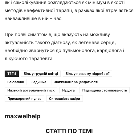
як і самолікування розглядаються як мінімум в якості
методів неефективної терапії, в рамках якої втрачається
найважливіше в ній – час.
При появі симптомів, що вказують на можливу
актуальність такого діагнозу, як легеневе серце,
необхідно звернутися до пульмонолога, кардіолога і
лікуючого терапевта.
ТЕГИ
Біль у грудній клітці
Біль у правому підребер'ї
Блювання
Задишка
Зниження працездатності
Низький артеріальний тиск
Нудота
Підвищена стомлюваність
Прискорений пульс
Синюшність шкіри
maxwelhelp
СТАТТІ ПО ТЕМІ