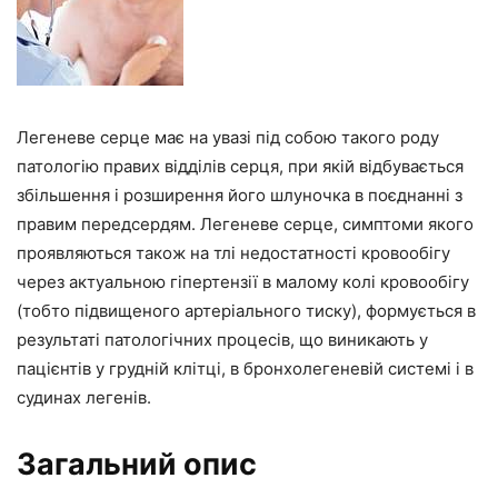
Легеневе серце має на увазі під собою такого роду
патологію правих відділів серця, при якій відбувається
збільшення і розширення його шлуночка в поєднанні з
правим передсердям. Легеневе серце, симптоми якого
проявляються також на тлі недостатності кровообігу
через актуальною гіпертензії в малому колі кровообігу
(тобто підвищеного артеріального тиску), формується в
результаті патологічних процесів, що виникають у
пацієнтів у грудній клітці, в бронхолегеневій системі і в
судинах легенів.
Загальний опис