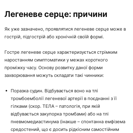
Легеневе серце: причини
Як уже зазначено, проявлятися легеневе серце може в
гострій, підгострій або хронічній своїй формі.
Гостре легеневе серце характеризується стрімким
наростанням симптоматики у межах короткого
проміжку часу. Основу розвитку даної форми
захворювання можуть складати такі чинники:
Поразка судин. Відбувається воно на тлі
тромбоемболії легеневої артерії в поєднанні з її
гілками (скор. ТЕЛА – патологія, при якій
відбувається закупорка тромбами) або на тлі
пневмомедиастинума (інакше – спонтанна емфізема
средостений, що є досить рідкісним самостійним