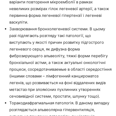
варіанти повторення мікроемболії в рамках
невеликих розмірах гілок легеневої артерії, а також
первинна форма легеневої гіпертензії і легеневі
васкуліти.
Захворювання бронхолегеневої системи. В цьому
разі підлягають розгляду такі патології, що
виступають у якості причин розвитку підгострого
легеневого серця, як дифузна форма
фиброзирующего альвеоліту, тяжкі форми перебігу
бронхіальної астми, а також актуальні онкологічні
процеси, сосредотачиваемые в області середостіння
(іншими словами – лімфогенний канцироматоз
легенів, що розвивається на фоні віддалених видів
метастаз при злоякісних пухлинних утвореннях
сечовивідної системи, простати, шлунку тощо).
Торакодиафрагмальная патологія. В даному випадку
розглядається альвеолярна гіпервентиляція,