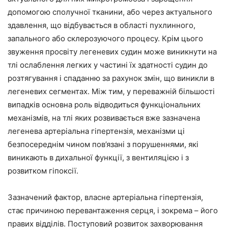
допомогою сполучної тканини, або через актуального
здавлення, що відбувається в області пухлинного,
запального або склерозуючого процесу. Крім цього
звуження просвіту легеневих судин може виникнути на
тлі ослаблення легких у частині їх здатності судин до
розтягування і спаданню за рахунок змін, що виникли в
легеневих сегментах. Між тим, у переважній більшості
випадків основна роль відводиться функціональних
механізмів, на тлі яких розвивається вже зазначена
легенева артеріальна гіпертензія, механізми ці
безпосереднім чином пов’язані з порушеннями, які
виникають в дихальної функції, з вентиляцією і з
розвитком гіпоксії.
Зазначений фактор, власне артеріальна гіпертензія,
стає причиною перевантаження серця, і зокрема – його
правих відділів. Поступовий розвиток захворювання