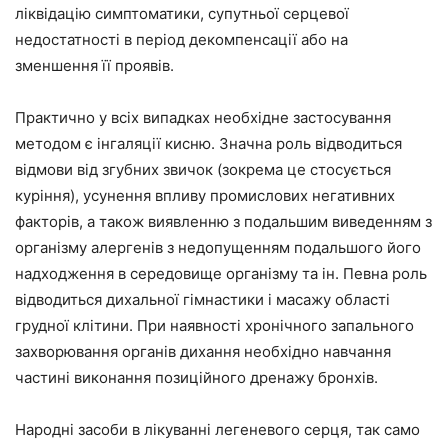
ліквідацію симптоматики, супутньої серцевої
недостатності в період декомпенсації або на
зменшення її проявів.
Практично у всіх випадках необхідне застосування
методом є інгаляції кисню. Значна роль відводиться
відмови від згубних звичок (зокрема це стосується
куріння), усунення впливу промислових негативних
факторів, а також виявленню з подальшим виведенням з
організму алергенів з недопущенням подальшого його
надходження в середовище організму та ін. Певна роль
відводиться дихальної гімнастики і масажу області
грудної клітини. При наявності хронічного запального
захворювання органів дихання необхідно навчання
частині виконання позиційного дренажу бронхів.
Народні засоби в лікуванні легеневого серця, так само