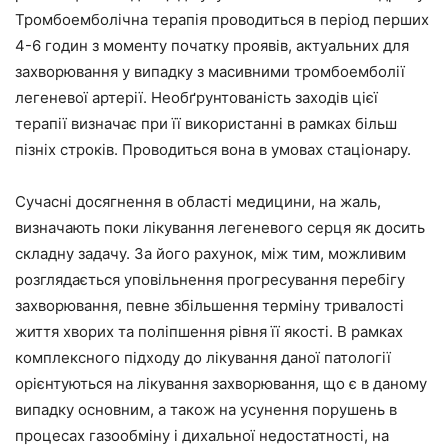
Тромбоемболічна терапія проводиться в період перших
4-6 годин з моменту початку проявів, актуальних для
захворювання у випадку з масивними тромбоемболії
легеневої артерії. Необґрунтованість заходів цієї
терапії визначає при її використанні в рамках більш
пізніх строків. Проводиться вона в умовах стаціонару.
Сучасні досягнення в області медицини, на жаль,
визначають поки лікування легеневого серця як досить
складну задачу. За його рахунок, між тим, можливим
розглядається уповільнення прогресування перебігу
захворювання, певне збільшення терміну тривалості
життя хворих та поліпшення рівня її якості. В рамках
комплексного підходу до лікування даної патології
орієнтуються на лікування захворювання, що є в даному
випадку основним, а також на усунення порушень в
процесах газообміну і дихальної недостатності, на