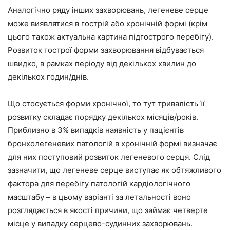
Аналогічно ряду інших захворювань, легеневе серце
може виявлятися в гострій або хронічній формі (крім
цього також актуальна картина підгострого перебігу).
Розвиток гострої форми захворювання відбувається
швидко, в рамках періоду від декількох хвилин до
декількох годин/днів.
Що стосується форми хронічної, то тут тривалість її
розвитку складає порядку декількох місяців/років.
Приблизно в 3% випадків наявність у пацієнтів
бронхолегеневих патологій в хронічній формі визначає
для них поступовий розвиток легеневого серця. Слід
зазначити, що легеневе серце виступає як обтяжливого
фактора для перебігу патологій кардіологічного
масштабу – в цьому варіанті за летальності воно
розглядається в якості причини, що займає четверте
місце у випадку серцево-судинних захворювань.