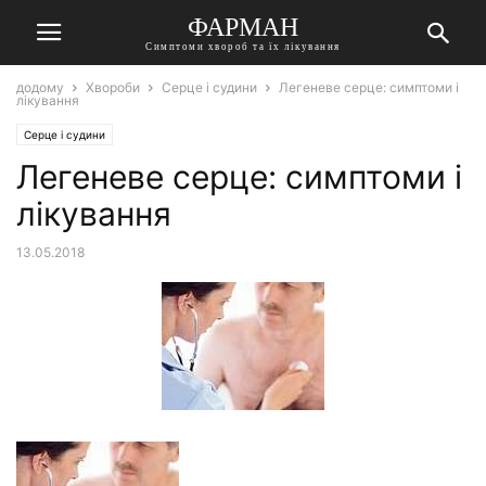
ФАРМАН
Симптоми хвороб та їх лікування
додому
Хвороби
Серце і судини
Легеневе серце: симптоми і
лікування
Серце і судини
Легеневе серце: симптоми і
лікування
13.05.2018