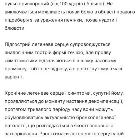
пульс прискорений (від 100 ударів і більше). Не
виключається можливість появи болю в області правого
підребер’я з-за ураження печінки, поява нудоти і
блювоти.
Підгострий легеневе серце супроводжується
аналогічним гострій формі течією, але прояву
симптоматики відзначаються в іншому часовому
проміжку, тобто не відразу, а в розтягнутому в часі
варіанті.
Хронічне легеневе серце і симптоми, супутні йому,
проявляються до моменту настання декомпенсації,
протягом тривалого періоду часу вони можуть
обумовлюватись актуальністю бронхолегеневої
патології, що розглядається в якості основного
захворювання. Ранні ознаки легеневого серця у цій