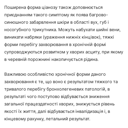
Поширена форма ціанозу також доповнюється
приєднанням такого симптому як поява багрово-
синюшного забарвлення шкіри в області вух, губ і
носогубного трикутника. Можуть набухати шийні вени,
виникати набряки (ураження нижніх кінцівок), тяжкі
форми перебігу захворювання в хронічній формі
супроводжуються розвитком у хворих асциту, при якому
в черевній порожнині накопичується рідина.
Важливою особливістю хронічної форми даного
захворювання є те, що воно є результатом тяжкого та
тривалого перебігу бронхолегеневих патологій, в
результаті чого поступово відбувається зниження
загальної працездатності хворих, знижується рівень
якості їх життя, далі відбувається інвалідизація і, в
кінцевому рахунку, летальний результат.