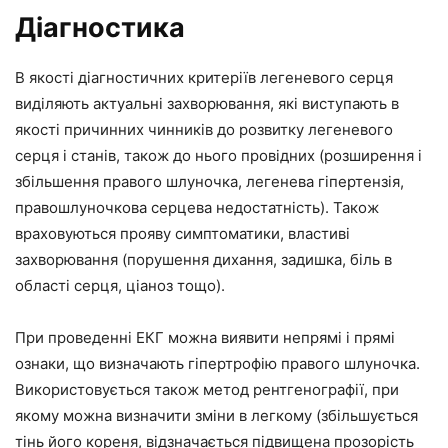
Діагностика
В якості діагностичних критеріїв легеневого серця
виділяють актуальні захворювання, які виступають в
якості причинних чинників до розвитку легеневого
серця і станів, також до нього провідних (розширення і
збільшення правого шлуночка, легенева гіпертензія,
правошлуночкова серцева недостатність). Також
враховуються прояву симптоматики, властиві
захворювання (порушення дихання, задишка, біль в
області серця, ціаноз тощо).
При проведенні ЕКГ можна виявити непрямі і прямі
ознаки, що визначають гіпертрофію правого шлуночка.
Використовується також метод рентгенографії, при
якому можна визначити зміни в легкому (збільшується
тінь його кореня, відзначається підвищена прозорість