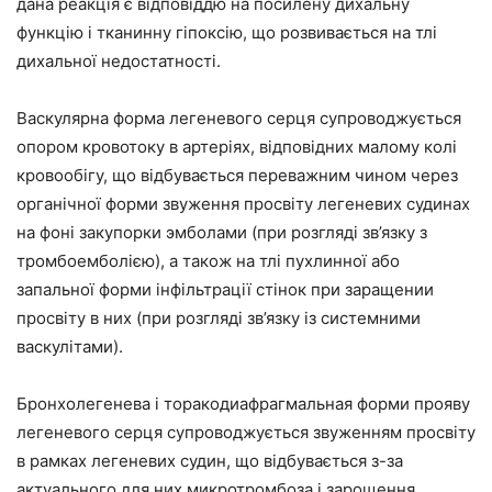
дана реакція є відповіддю на посилену дихальну
функцію і тканинну гіпоксію, що розвивається на тлі
дихальної недостатності.
Васкулярна форма легеневого серця супроводжується
опором кровотоку в артеріях, відповідних малому колі
кровообігу, що відбувається переважним чином через
органічної форми звуження просвіту легеневих судинах
на фоні закупорки эмболами (при розгляді зв’язку з
тромбоемболією), а також на тлі пухлинної або
запальної форми інфільтрації стінок при заращении
просвіту в них (при розгляді зв’язку із системними
васкулітами).
Бронхолегенева і торакодиафрагмальная форми прояву
легеневого серця супроводжується звуженням просвіту
в рамках легеневих судин, що відбувається з-за
актуального для них микротромбоза і зарощення