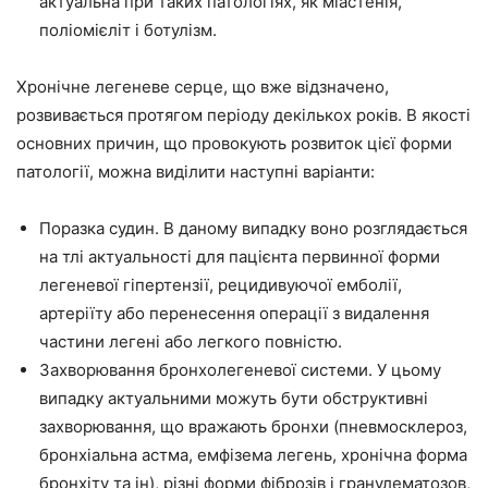
актуальна при таких патологіях, як міастенія,
поліомієліт і ботулізм.
Хронічне легеневе серце, що вже відзначено,
розвивається протягом періоду декількох років. В якості
основних причин, що провокують розвиток цієї форми
патології, можна виділити наступні варіанти:
Поразка судин. В даному випадку воно розглядається
на тлі актуальності для пацієнта первинної форми
легеневої гіпертензії, рецидивуючої емболії,
артеріїту або перенесення операції з видалення
частини легені або легкого повністю.
Захворювання бронхолегеневої системи. У цьому
випадку актуальними можуть бути обструктивні
захворювання, що вражають бронхи (пневмосклероз,
бронхіальна астма, емфізема легень, хронічна форма
бронхіту та ін), різні форми фіброзів і гранулематозов,