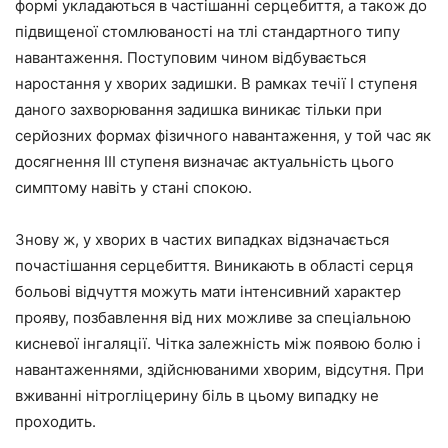
формі укладаються в частішанні серцебиття, а також до
підвищеної стомлюваності на тлі стандартного типу
навантаження. Поступовим чином відбувається
наростання у хворих задишки. В рамках течії I ступеня
даного захворювання задишка виникає тільки при
серйозних формах фізичного навантаження, у той час як
досягнення III ступеня визначає актуальність цього
симптому навіть у стані спокою.
Знову ж, у хворих в частих випадках відзначається
почастішання серцебиття. Виникають в області серця
больові відчуття можуть мати інтенсивний характер
прояву, позбавлення від них можливе за спеціальною
кисневої інгаляції. Чітка залежність між появою болю і
навантаженнями, здійснюваними хворим, відсутня. При
вживанні нітрогліцерину біль в цьому випадку не
проходить.