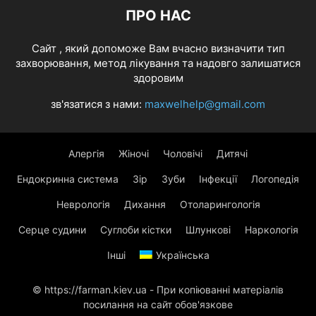
ПРО НАС
Cайт , який допоможе Вам вчасно визначити тип
захворювання, метод лікування та надовго залишатися
здоровим
зв'язатися з нами:
maxwelhelp@gmail.com
Алергія
Жіночі
Чоловічі
Дитячі
Ендокринна система
Зір
Зуби
Інфекції
Логопедія
Неврологія
Дихання
Отоларингологія
Серце судини
Суглоби кістки
Шлункові
Наркологія
Інші
Українська
© https://farman.kiev.ua - При копіюванні матеріалів
посилання на сайт обов'язкове