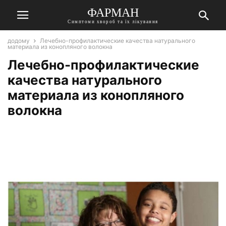
ФАРМАН
Симптоми хвороб та їх лікування
додому
Лечебно-профилактические качества натурального
материала из конопляного волокна
Лечебно-профилактические
качества натурального
материала из конопляного
волокна