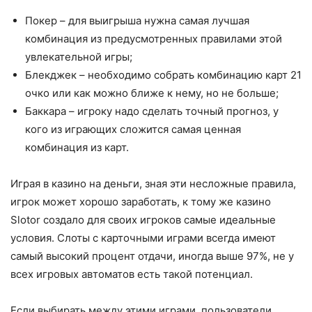
Покер – для выигрыша нужна самая лучшая
комбинация из предусмотренных правилами этой
увлекательной игры;
Блекджек – необходимо собрать комбинацию карт 21
очко или как можно ближе к нему, но не больше;
Баккара – игроку надо сделать точный прогноз, у
кого из играющих сложится самая ценная
комбинация из карт.
Играя в казино на деньги, зная эти несложные правила,
игрок может хорошо заработать, к тому же казино
Slotor создало для своих игроков самые идеальные
условия. Слоты с карточными играми всегда имеют
самый высокий процент отдачи, иногда выше 97%, не у
всех игровых автоматов есть такой потенциал.
Если выбирать между этими играми, пользователи