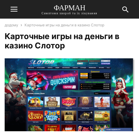
ФАРМАН
Симптоми хвороб та їх лікування
додому
Карточные игры на деньги в казино Слотор
Карточные игры на деньги в
казино Слотор