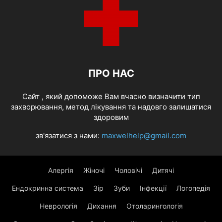
ПРО НАС
Cайт , який допоможе Вам вчасно визначити тип
захворювання, метод лікування та надовго залишатися
здоровим
зв'язатися з нами:
maxwelhelp@gmail.com
Алергія
Жіночі
Чоловічі
Дитячі
Ендокринна система
Зір
Зуби
Інфекції
Логопедія
Неврологія
Дихання
Отоларингологія