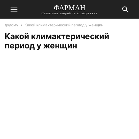
ФАРМАН
Симптоми хвороб та їх лікування
додому
Какой климактерический период у женщин
Какой климактерический
период у женщин