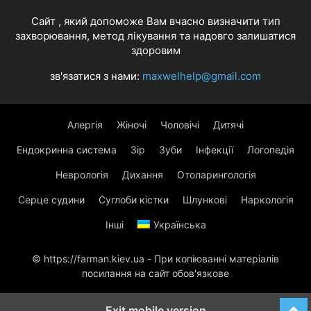
Cайт , який допоможе Вам вчасно визначити тип
захворювання, метод лікування та надовго залишатися
здоровим
зв'язатися з нами:
maxwelhelp@gmail.com
Алергія
Жіночі
Чоловічі
Дитячі
Ендокринна система
Зір
Зуби
Інфекції
Логопедія
Неврологія
Дихання
Отоларингологія
Серце судини
Суглоби кістки
Шлункові
Наркологія
Інші
Українська
© https://farman.kiev.ua - При копіюванні матеріалів
посилання на сайт обов'язкове
Exit mobile version