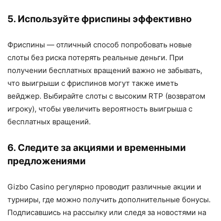
5. Используйте фриспины эффективно
Фриспины — отличный способ попробовать новые
слоты без риска потерять реальные деньги. При
получении бесплатных вращений важно не забывать,
что выигрыши с фриспинов могут также иметь
вейджер. Выбирайте слоты с высоким RTP (возвратом
игроку), чтобы увеличить вероятность выигрыша с
бесплатных вращений.
6. Следите за акциями и временными
предложениями
Gizbo Casino регулярно проводит различные акции и
турниры, где можно получить дополнительные бонусы.
Подписавшись на рассылку или следя за новостями на