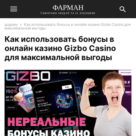
ФАРМАН
Симптоми хвороб та їх лікування
додому
Как использовать бонусы в онлайн казино Gizbo Casino для
максимальной выгоды
Как использовать бонусы в
онлайн казино Gizbo Casino
для максимальной выгоды