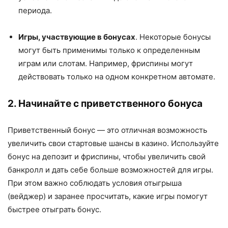
периода.
Игры, участвующие в бонусах
. Некоторые бонусы
могут быть применимы только к определенным
играм или слотам. Например, фриспины могут
действовать только на одном конкретном автомате.
2. Начинайте с приветственного бонуса
Приветственный бонус — это отличная возможность
увеличить свои стартовые шансы в казино. Используйте
бонус на депозит и фриспины, чтобы увеличить свой
банкролл и дать себе больше возможностей для игры.
При этом важно соблюдать условия отыгрыша
(вейджер) и заранее просчитать, какие игры помогут
быстрее отыграть бонус.