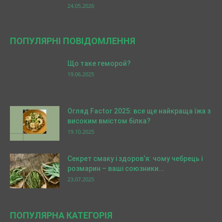
24.05.2026
ПОПУЛЯРНІ ПОВІДОМЛЕННЯ
Що таке геморой?
19.06.2025
Огляд Factor 2025: все ще найкраща їжа з
високим вмістом білка?
19.10.2025
Секрет смаку і здоров’я: чому чебрець і
розмарин – ваші союзники...
23.07.2025
ПОПУЛЯРНА КАТЕГОРІЯ