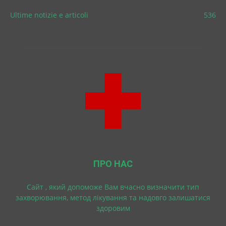
Ultime notizie e articoli
536
ПРО НАС
Cайт , який допоможе Вам вчасно визначити тип
захворювання, метод лікування та надовго залишатися
здоровим