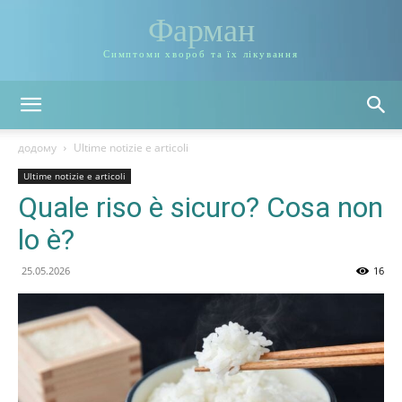
Фарман
Симптоми хвороб та їх лікування
додому
Ultime notizie e articoli
Ultime notizie e articoli
Quale riso è sicuro? Cosa non
lo è?
25.05.2026
16