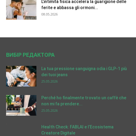
L’intimità fisica accelera la guarigione delle
ferite e abbassa gli ormoni...
08.05.2026
ВИБІР РЕДАКТОРА
La tua pressione sanguigna odia i GLP-1 più
dei tuoi jeans
25.05.2026
Perché ho finalmente trovato un caffè che
non mi fa prendere...
25.05.2026
Health Check: FABLAI e l’Ecosistema
Creatore Digitale