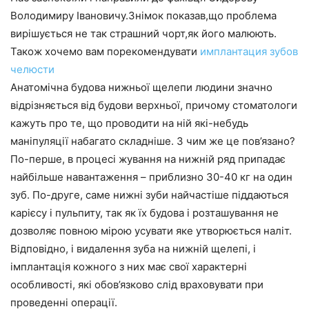
Володимиру Івановичу.Знімок показав,що проблема
вирішується не так страшний чорт,як його малюють.
Також хочемо вам порекомендувати
имплантация зубов
челюсти
Анатомічна будова нижньої щелепи людини значно
відрізняється від будови верхньої, причому стоматологи
кажуть про те, що проводити на ній які-небудь
маніпуляції набагато складніше. З чим же це пов’язано?
По-перше, в процесі жування на нижній ряд припадає
найбільше навантаження – приблизно 30-40 кг на один
зуб. По-друге, саме нижні зуби найчастіше піддаються
карієсу і пульпиту, так як їх будова і розташування не
дозволяє повною мірою усувати яке утворюється наліт.
Відповідно, і видалення зуба на нижній щелепі, і
імплантація кожного з них має свої характерні
особливості, які обов’язково слід враховувати при
проведенні операції.