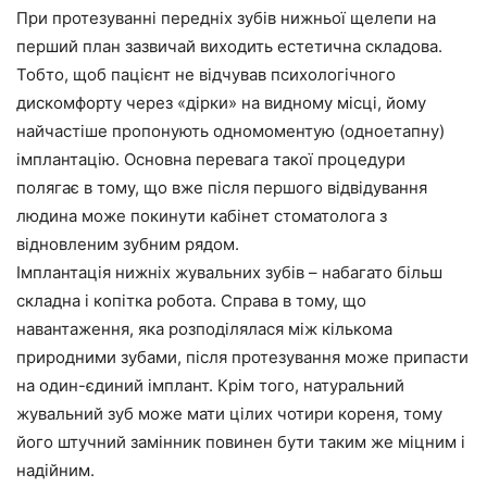
При протезуванні передніх зубів нижньої щелепи на
перший план зазвичай виходить естетична складова.
Тобто, щоб пацієнт не відчував психологічного
дискомфорту через «дірки» на видному місці, йому
найчастіше пропонують одномоментую (одноетапну)
імплантацію. Основна перевага такої процедури
полягає в тому, що вже після першого відвідування
людина може покинути кабінет стоматолога з
відновленим зубним рядом.
Імплантація нижніх жувальних зубів – набагато більш
складна і копітка робота. Справа в тому, що
навантаження, яка розподілялася між кількома
природними зубами, після протезування може припасти
на один-єдиний імплант. Крім того, натуральний
жувальний зуб може мати цілих чотири кореня, тому
його штучний замінник повинен бути таким же міцним і
надійним.