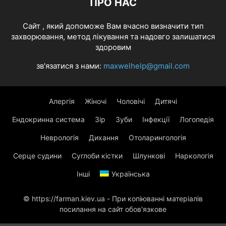
ПРО НАС
Cайт , який допоможе Вам вчасно визначити тип
захворювання, метод лікування та надовго залишатися
здоровим
зв'язатися з нами:
maxwelhelp@gmail.com
Алергія
Жіночі
Чоловічі
Дитячі
Ендокринна система
Зір
Зуби
Інфекції
Логопедія
Неврологія
Дихання
Отоларингологія
Серце судини
Суглоби кістки
Шлункові
Наркологія
Інші
Українська
© https://farman.kiev.ua - При копіюванні матеріалів
посилання на сайт обов'язкове