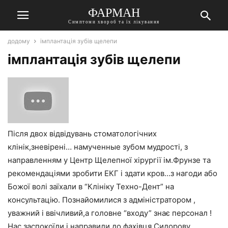
ФАРМАН
Симптоми хвороб та їх лікування
додому
імплантація зубів щелепи
імплантація зубів щелепи
Після двох відвідувань стоматологічних
клінік,зневірені… намученные зубом мудрості, з
направленням у Центр Щелепної хірургії ім.Фрунзе та
рекомендаціями зробити ЕКГ і здати кров…з нагоди або
Божої волі заїхали в “Клініку Техно-Дент” на
консультацію. Познайомилися з адміністратором ,
уважний і ввічливий,а головне “входу” знає персонал !
Нас заспокоїли і направили до фахівця Сидорову