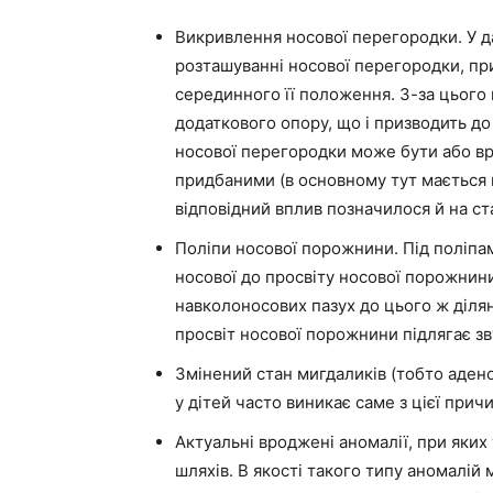
Викривлення носової перегородки. У да
розташуванні носової перегородки, пр
серединного її положення. З-за цього
додаткового опору, що і призводить д
носової перегородки може бути або в
придбаними (в основному тут мається 
відповідний вплив позначилося й на ст
Поліпи носової порожнини. Під поліпам
носової до просвіту носової порожнин
навколоносових пазух до цього ж ділян
просвіт носової порожнини підлягає зв
Змінений стан мигдаликів (тобто адено
у дітей часто виникає саме з цієї прич
Актуальні вроджені аномалії, при яких
шляхів. В якості такого типу аномалій