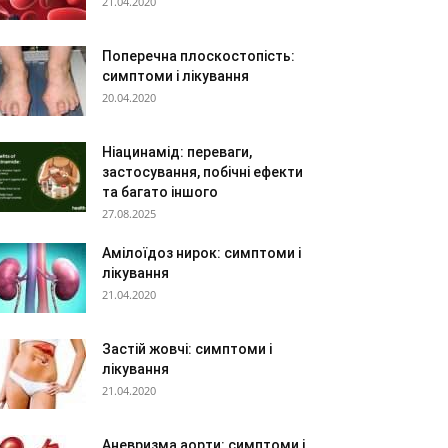
21.04.2020
Поперечна плоскостопість:
симптоми і лікування
20.04.2020
Ніацинамід: переваги,
застосування, побічні ефекти
та багато іншого
27.08.2025
Амілоїдоз нирок: симптоми і
лікування
21.04.2020
Застій жовчі: симптоми і
лікування
21.04.2020
Аневризма аорти: симптоми і