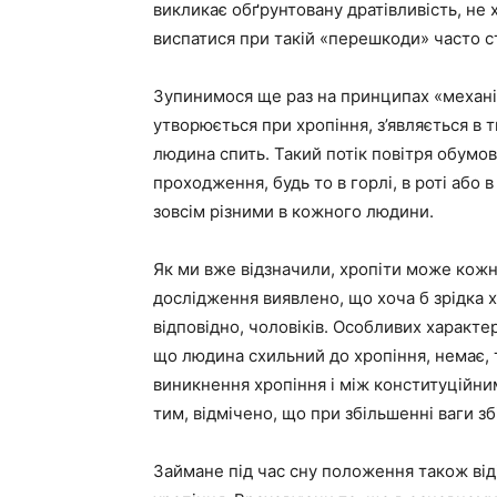
викликає обґрунтовану дратівливість, не
виспатися при такій «перешкоди» часто с
Зупинимося ще раз на принципах «механіз
утворюється при хропіння, з’являється в т
людина спить. Такий потік повітря обумо
проходження, будь то в горлі, в роті або
зовсім різними в кожного людини.
Як ми вже відзначили, хропіти може кожна
дослідження виявлено, що хоча б зрідка х
відповідно, чоловіків. Особливих характе
що людина схильний до хропіння, немає, 
виникнення хропіння і між конституційни
тим, відмічено, що при збільшенні ваги зб
Займане під час сну положення також від