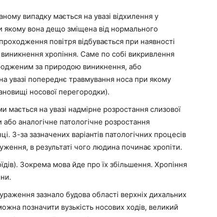
ному випадку мається на увазі відхилення у
и якому вона дещо зміщена від нормального
 проходження повітря відбувається при наявності
о виникнення хропіння. Саме по собі викривлення
родженим за природою виникнення, або
на увазі попереднє травмування носа при якому
ановищі носової перегородки).
и мається на увазі надмірне розростання слизової
и або аналогічне патологічне розростання
ці. З-за зазначених варіантів патологічних процесів
уження, в результаті чого людина починає хропіти.
їдів). Зокрема мова йде про їх збільшення. Хропіння
ини.
 ураження зазнало будова області верхніх дихальних
 можна позначити вузькість носових ходів, великий