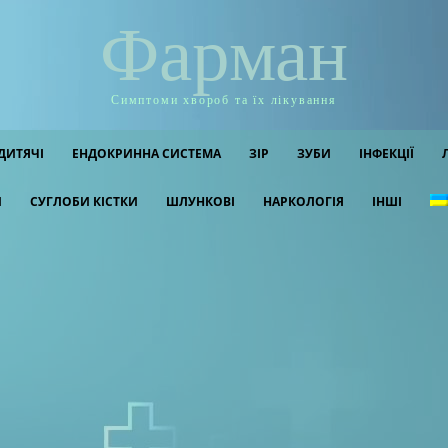
Фарман
Симптоми хвороб та їх лікування
ДИТЯЧІ
ЕНДОКРИННА СИСТЕМА
ЗІР
ЗУБИ
ІНФЕКЦІЇ
И
СУГЛОБИ КІСТКИ
ШЛУНКОВІ
НАРКОЛОГІЯ
ІНШІ