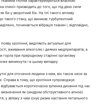
у тканини глотки характеризуються власною
на спині» призводить до того, що під дією сили
як би у зворотний бік. На тлі такого впливу
до такого стану, що виникає турбулентний
виділено, починається вібрація тканин і, відповідно,
появу хропіння, виділяють актуальні для
ості, вживання алкоголю і деяких медпрепаратів, а
зи горла при природному старінні організму
може виникнути і в цьому випадку.
утні для оточення людини з ним, він також несе за
е. Справа в тому, що хропіння супроводжує
м відбувається короткочасна зупинка дихання під час
о визначення як синдром обструктивного апное).
я, у зв’язку з чим існує ризик настання летального