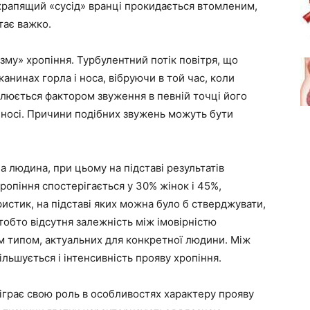
 храпящий «сусід» вранці прокидається втомленим,
тає важко.
му» хропіння. Турбулентний потік повітря, що
канинах горла і носа, вібруючи в той час, коли
влюється фактором звуження в певній точці його
 в носі. Причини подібних звужень можуть бути
 людина, при цьому на підставі результатів
ропіння спостерігається у 30% жінок і 45%,
ристик, на підставі яких можна було б стверджувати,
тобто відсутня залежність між імовірністю
м типом, актуальних для конкретної людини. Між
ільшується і інтенсивність прояву хропіння.
іграє свою роль в особливостях характеру прояву