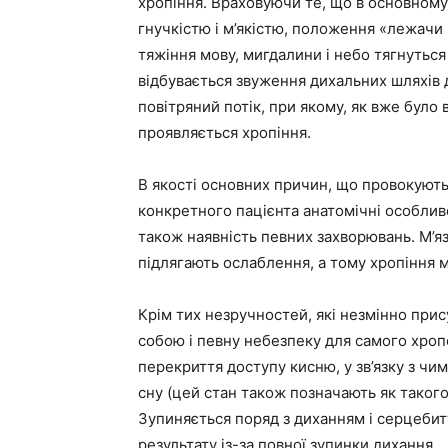
хропіння. Враховуючи те, що в основном
гнучкістю і м’якістю, положення «лежачи 
тяжіння мову, мигдалини і небо тягнуться 
відбувається звуження дихальних шляхів 
повітряний потік, при якому, як вже було 
проявляється хропіння.
В якості основних причин, що провокують 
конкретного пацієнта анатомічні особлив
також наявність певних захворювань. М’я
підлягають ослаблення, а тому хропіння 
Крім тих незручностей, які незмінно прис
собою і певну небезпеку для самого хроп
перекриття доступу кисню, у зв’язку з чи
сну (цей стан також позначають як таког
Зупиняється поряд з диханням і серцебитт
результату із-за повної зупинки дихання.