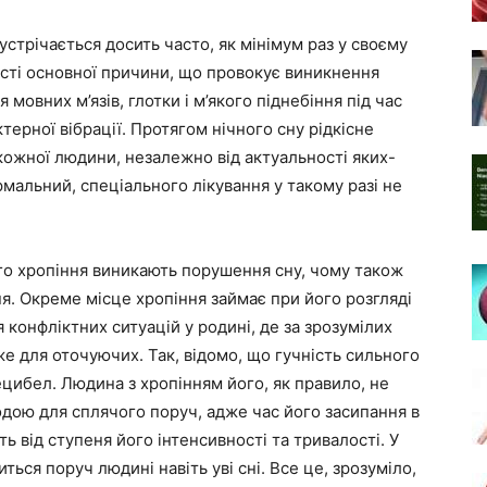
стрічається досить часто, як мінімум раз у своєму
ості основної причини, що провокує виникнення
мовних м’язів, глотки і м’якого піднебіння під час
терної вібрації. Протягом нічного сну рідкісне
ожної людини, незалежно від актуальності яких-
мальний, спеціального лікування у такому разі не
го хропіння виникають порушення сну, чому також
я. Окреме місце хропіння займає при його розгляді
 конфліктних ситуацій у родині, де за зрозумілих
е для оточуючих. Так, відомо, що гучність сильного
ецибел. Людина з хропінням його, як правило, не
одою для сплячого поруч, адже час його засипання в
 від ступеня його інтенсивності та тривалості. У
ься поруч людині навіть уві сні. Все це, зрозуміло,