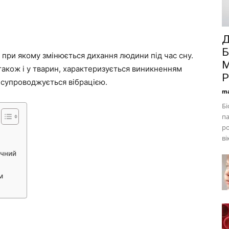
Д
Б
при якому змінюється дихання людини під час сну.
М
також і у тварин, характеризується виникненням
Р
 супроводжується вібрацією.
ma
Бі
па
ро
ві
ечний
м