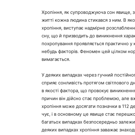
Хропіння, як супроводжуюча сон явище, зу
житті кожна людина стикався з ним. В як
хропіння, виступає надмірне розслаблення 
сну, що й призводить до виникнення харак
похропування проявляється практично у к
небудь факторів. Феномен цей цілком нор
вимагається.
У деяких випадках через гучний постійно
сприяє сонливість протягом світлового дн
в якості фактора, що провокує виникнення
причин він дійсно стає проблемою, але вж
хропіння може досягати позначки в 112 д
чує, і в основному це явище стає перешк
багатьох випадках безпосередньо залежить
деяких випадках хропіння заважає знаходит