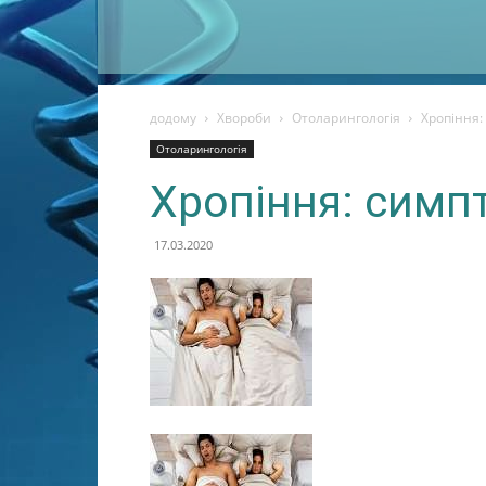
додому
Хвороби
Отоларингологія
Хропіння:
Отоларингологія
Хропіння: симпт
17.03.2020