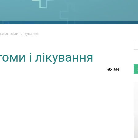
 симптоми і лікування
оми і лікування
564