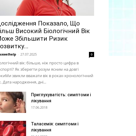
ослідження Показало, Що
ільш Високий Біологічний Вік
оже Збільшити Ризик
озвитку...
xwelhelp
-
27.07.2025
0
ологічний вік: більше, ніж просто цифра в
спорті? Як зберегти розум ясним на довгі
киМи звикли вважати вік в роках-хронологічний
к. Дата народження, дні...
Приглухуватість: симптоми і
лікування
17.06.2018
Таласемія: симптоми і
лікування