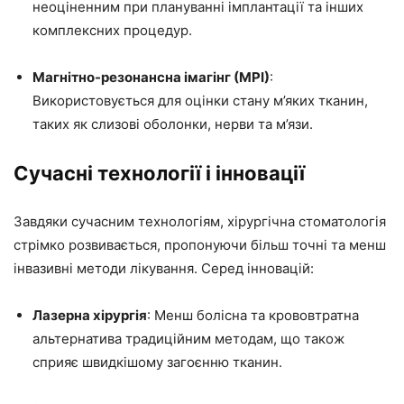
неоціненним при плануванні імплантації та інших
комплексних процедур.
Магнітно-резонансна імагінг (МРІ)
:
Використовується для оцінки стану м’яких тканин,
таких як слизові оболонки, нерви та м’язи.
Сучасні технології і інновації
Завдяки сучасним технологіям, хірургічна стоматологія
стрімко розвивається, пропонуючи більш точні та менш
інвазивні методи лікування. Серед інновацій:
Лазерна хірургія
: Менш болісна та крововтратна
альтернатива традиційним методам, що також
сприяє швидкішому загоєнню тканин.