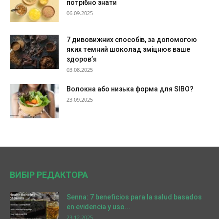
потрібно знати
06.09.2025
7 дивовижних способів, за допомогою
яких темний шоколад зміцнює ваше
здоров’я
03.08.2025
Волокна або низька форма для SIBO?
23.09.2025
ВИБІР РЕДАКТОРА
Senna: 7 beneficios para la salud basados
en evidencia y uso...
23.12.2025