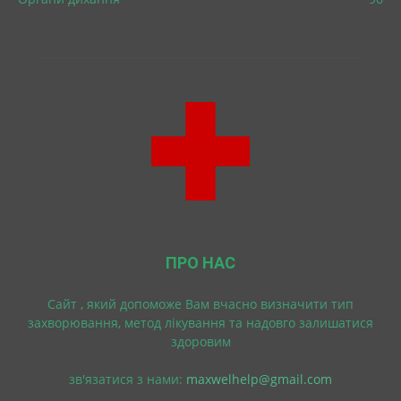
ПРО НАС
Cайт , який допоможе Вам вчасно визначити тип
захворювання, метод лікування та надовго залишатися
здоровим
зв'язатися з нами:
maxwelhelp@gmail.com