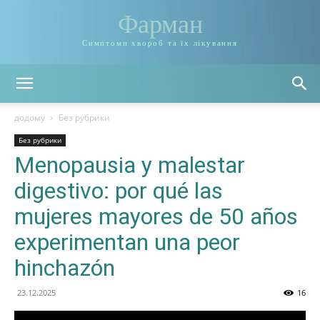
Фарман
Симптоми хвороб та їх лікування
додому
Без рубрики
Без рубрики
Menopausia y malestar
digestivo: por qué las
mujeres mayores de 50 años
experimentan una peor
hinchazón
23.12.2025
16