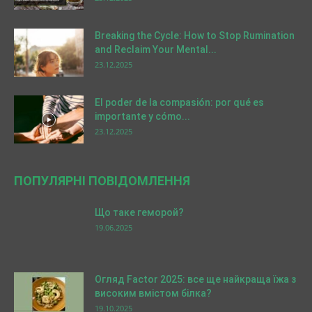
Breaking the Cycle: How to Stop Rumination
and Reclaim Your Mental...
23.12.2025
El poder de la compasión: por qué es
importante y cómo...
23.12.2025
ПОПУЛЯРНІ ПОВІДОМЛЕННЯ
Що таке геморой?
19.06.2025
Огляд Factor 2025: все ще найкраща їжа з
високим вмістом білка?
19.10.2025