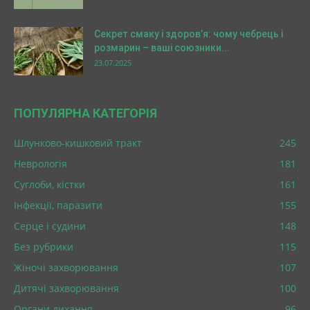
Секрет смаку і здоров’я: чому чебрець і
розмарин – ваші союзники...
23.07.2025
ПОПУЛЯРНА КАТЕГОРІЯ
Шлунково-кишковий тракт
245
Неврологія
181
Суглоби, кістки
161
Інфекції, паразити
155
Серце і судини
148
Без рубрики
115
Жіночі захворювання
107
Дитячі захворювання
100
Органи дихання
96