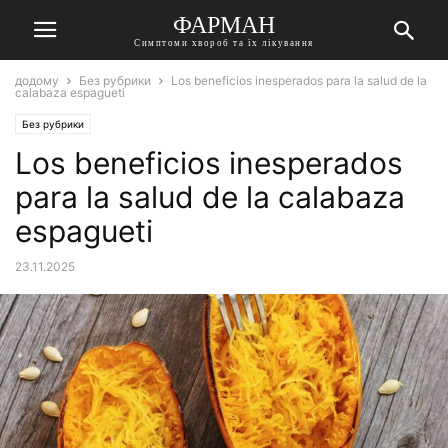
ФАРМАН
Симптоми хвороб та їх лікування
додому
Без рубрики
Los beneficios inesperados para la salud de la
calabaza espagueti
Без рубрики
Los beneficios inesperados
para la salud de la calabaza
espagueti
23.11.2025