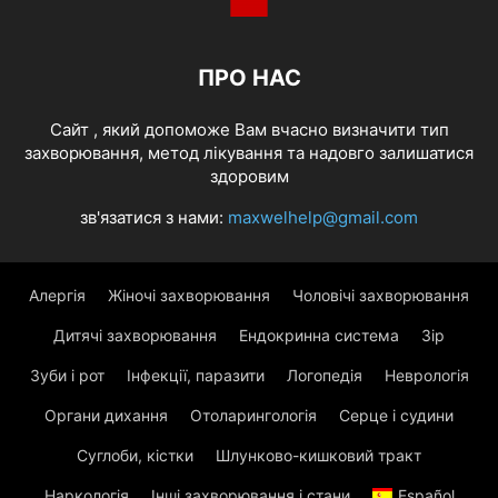
ПРО НАС
Cайт , який допоможе Вам вчасно визначити тип
захворювання, метод лікування та надовго залишатися
здоровим
зв'язатися з нами:
maxwelhelp@gmail.com
Алергія
Жіночі захворювання
Чоловічі захворювання
Дитячі захворювання
Ендокринна система
Зір
Зуби і рот
Інфекції, паразити
Логопедія
Неврологія
Органи дихання
Отоларингологія
Серце і судини
Суглоби, кістки
Шлунково-кишковий тракт
Наркологія
Інші захворювання і стани
Español