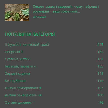
Секрет смаку і здоров’я: чому чебрець і
розмарин – ваші союзники...
23.07.2025
ПОПУЛЯРНА КАТЕГОРІЯ
Шлунково-кишковий тракт
245
Неврологія
181
Суглоби, кістки
161
Інфекції, паразити
155
Серце і судини
148
Без рубрики
115
Жіночі захворювання
107
Дитячі захворювання
100
Органи дихання
96