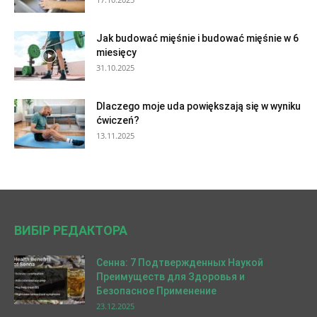
Jak budować mięśnie i budować mięśnie w 6
miesięcy
31.10.2025
Dlaczego moje uda powiększają się w wyniku
ćwiczeń?
13.11.2025
ВИБІР РЕДАКТОРА
Сенна: 7 Подтвержденных Наукой
Преимуществ для Здоровья и
Безопасное Применение
23.12.2025