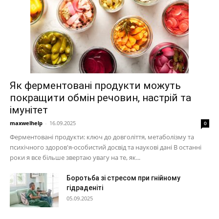
Як ферментовані продукти можуть
покращити обмін речовин, настрій та
імунітет
maxwelhelp
-
16.09.2025
0
Ферментовані продукти: ключ до довголіття, метаболізму та
психічного здоров'я-особистий досвід та наукові дані В останні
роки я все більше звертаю увагу на те, як...
Боротьба зі стресом при гнійному
гідраденіті
05.09.2025