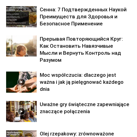
Сенна: 7 Подтвержденных Наукой
Преимуществ для Здоровья и
Безопасное Применение
Прерывая Повторяющийся Круг:
Как Остановить Навязчивые
Мысли и Вернуть Контроль над
Разумом
Moc współczucia: dlaczego jest
ważna i jak ją pielęgnować każdego
dnia
Uważne gry świąteczne zapewniające
znaczące połączenia
Olej rzepakowy: zrównoważone