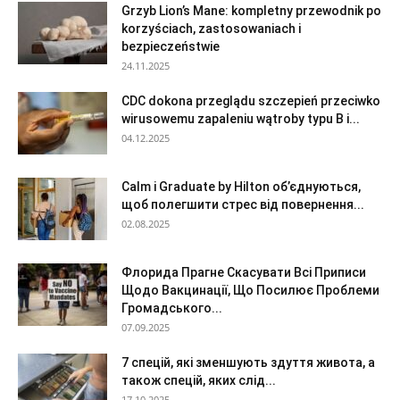
Grzyb Lion’s Mane: kompletny przewodnik po
korzyściach, zastosowaniach i
bezpieczeństwie
24.11.2025
CDC dokona przeglądu szczepień przeciwko
wirusowemu zapaleniu wątroby typu B i...
04.12.2025
Calm і Graduate by Hilton об’єднуються,
щоб полегшити стрес від повернення...
02.08.2025
Флорида Прагне Скасувати Всі Приписи
Щодо Вакцинації, Що Посилює Проблеми
Громадського...
07.09.2025
7 спецій, які зменшують здуття живота, а
також спецій, яких слід...
17.10.2025