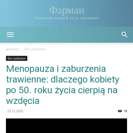
Фарман
Симптоми хвороб та їх лікування
додому
Без рубрики
Без рубрики
Menopauza i zaburzenia
trawienne: dlaczego kobiety
po 50. roku życia cierpią na
wzdęcia
23.12.2025
18