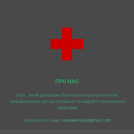
ПРО НАС
Cайт , який допоможе Вам вчасно визначити тип
захворювання, метод лікування та надовго залишатися
здоровим
зв'язатися з нами:
maxwelhelp@gmail.com