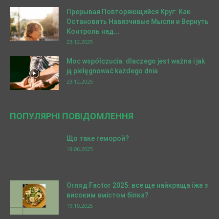
Прерывая Повторяющийся Круг: Как
Остановить Навязчивые Мысли и Вернуть
Контроль над...
23.12.2025
Moc współczucia: dlaczego jest ważna i jak
ją pielęgnować każdego dnia
23.12.2025
ПОПУЛЯРНІ ПОВІДОМЛЕННЯ
Що таке геморой?
19.06.2025
Огляд Factor 2025: все ще найкраща їжа з
високим вмістом білка?
19.10.2025