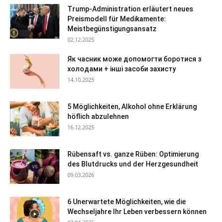
Trump-Administration erläutert neues
Preismodell für Medikamente:
Meistbegünstigungsansatz
02.12.2025
Як часник може допомогти боротися з
холодами + інші засоби захисту
14.10.2025
5 Möglichkeiten, Alkohol ohne Erklärung
höflich abzulehnen
16.12.2025
Rübensaft vs. ganze Rüben: Optimierung
des Blutdrucks und der Herzgesundheit
09.03.2026
6 Unerwartete Möglichkeiten, wie die
Wechseljahre Ihr Leben verbessern können