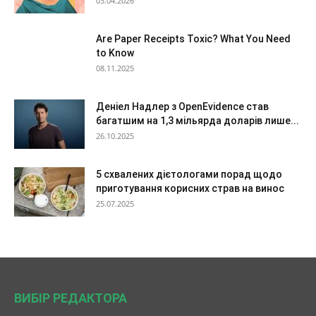
03.04.2026
Are Paper Receipts Toxic? What You Need
to Know
08.11.2025
Деніел Надлер з OpenEvidence став
багатшим на 1,3 мільярда доларів лише...
26.10.2025
5 схвалених дієтологами порад щодо
приготування корисних страв на винос
25.07.2025
ВИБІР РЕДАКТОРА