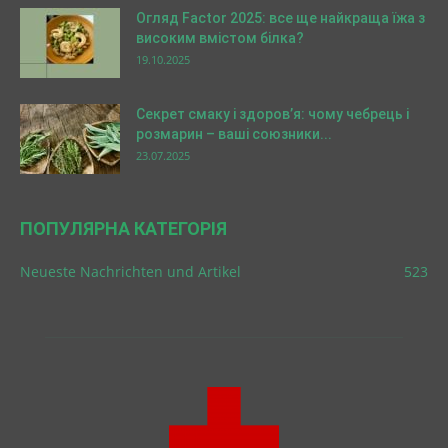
Огляд Factor 2025: все ще найкраща їжа з
високим вмістом білка?
19.10.2025
Секрет смаку і здоров’я: чому чебрець і
розмарин – ваші союзники...
23.07.2025
ПОПУЛЯРНА КАТЕГОРІЯ
Neueste Nachrichten und Artikel
523