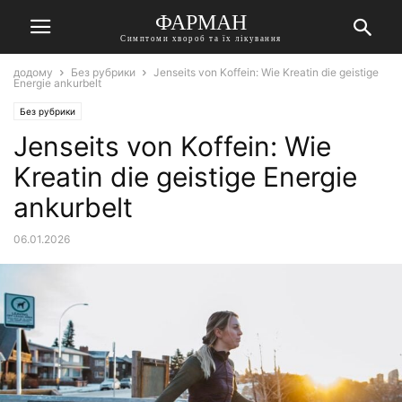
ФАРМАН
Симптоми хвороб та їх лікування
додому
Без рубрики
Jenseits von Koffein: Wie Kreatin die geistige
Energie ankurbelt
Без рубрики
Jenseits von Koffein: Wie
Kreatin die geistige Energie
ankurbelt
06.01.2026