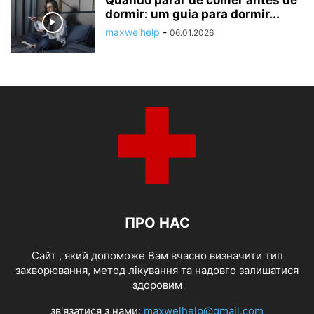
dormir: um guia para dormir...
maxwelhelp
-
06.01.2026
ПРО НАС
Cайт , який допоможе Вам вчасно визначити тип
захворювання, метод лікування та надовго залишатися
здоровим
зв'язатися з нами:
maxwelhelp@gmail.com