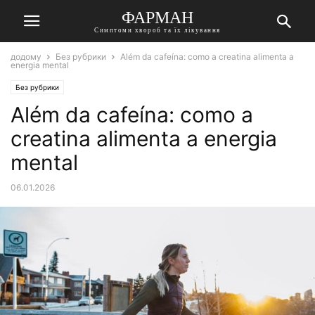
ФАРМАН
Симптоми хвороб та їх лікування
додому
Без рубрики
Além da cafeína: como a creatina alimenta a
energia mental
Без рубрики
Além da cafeína: como a
creatina alimenta a energia
mental
06.01.2026