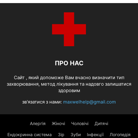
ПРО НАС
Cайт , який допоможе Вам вчасно визначити тип
захворювання, метод лікування та надовго залишатися
здоровим
зв'язатися з нами:
maxwelhelp@gmail.com
Алергія
Жіночі
Чоловічі
Дитячі
Ендокринна система
Зір
Зуби
Інфекції
Логопедія