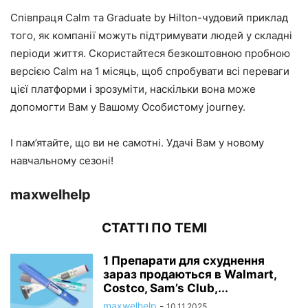
Співпраця Calm та Graduate by Hilton-чудовий приклад
того, як компанії можуть підтримувати людей у складні
періоди життя. Скористайтеся безкоштовною пробною
версією Calm на 1 місяць, щоб спробувати всі переваги
цієї платформи і зрозуміти, наскільки вона може
допомогти Вам у Вашому Особистому journey.
І пам’ятайте, що ви не самотні. Удачі Вам у новому
навчальному сезоні!
maxwelhelp
СТАТТІ ПО ТЕМІ
1 Препарати для схуднення
зараз продаються в Walmart,
Costco, Sam’s Club,...
maxwelhelp
-
10.11.2025