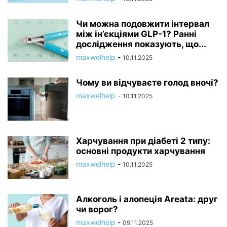
Чи можна подовжити інтервал
між ін’єкціями GLP-1? Ранні
дослідження показують, що...
maxwelhelp
-
10.11.2025
Чому ви відчуваєте голод вночі?
maxwelhelp
-
10.11.2025
Харчування при діабеті 2 типу:
основні продукти харчування
maxwelhelp
-
10.11.2025
Алкоголь і алопеція Areata: друг
чи ворог?
maxwelhelp
-
09.11.2025