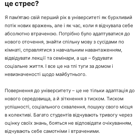
це стрес?
Я пам’ятаю свій перший рік в університеті як бурхливий
потік нових вражень, але і як час, коли я відчувала себе
абсолютно втраченою. Потрібно було адаптуватися до
нового оточення, знайти спільну мову з сусідами по
кімнаті, справлятися з навчальним навантаженням,
відвідувати лекції та семінари, а ще – будувати
соціальне життя. І все це на тлі туги за домом і
невизначеності щодо майбутнього.
Повернення до університету – це не тільки адаптація до
нового середовища, а й зіткнення з тиском. Тиском
успішності, соціального схвалення, пошуку свого місця
в колективі. Багато студентів відчувають тривогу через
оцінку своїх знань, бояться не відповідати очікуванням,
відчувають себе самотніми і втраченими.