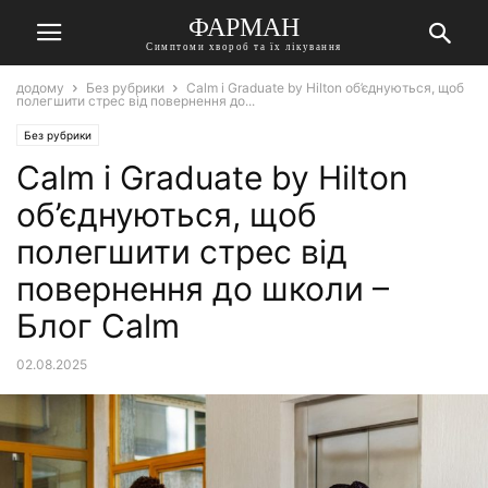
ФАРМАН
Симптоми хвороб та їх лікування
додому
Без рубрики
Calm і Graduate by Hilton об’єднуються, щоб
полегшити стрес від повернення до...
Без рубрики
Calm і Graduate by Hilton
об’єднуються, щоб
полегшити стрес від
повернення до школи –
Блог Calm
02.08.2025