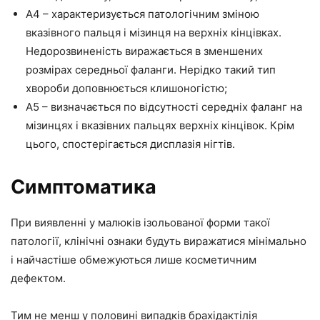
А4 – характеризується патологічним зміною
вказівного пальця і мізинця на верхніх кінцівках.
Недорозвиненість виражається в зменшених
розмірах середньої фаланги. Нерідко такий тип
хвороби доповнюється клишоногістю;
А5 – визначається по відсутності середніх фаланг на
мізинцях і вказівних пальцях верхніх кінцівок. Крім
цього, спостерігається дисплазія нігтів.
Симптоматика
При виявленні у малюків ізольованої форми такої
патології, клінічні ознаки будуть виражатися мінімально
і найчастіше обмежуються лише косметичним
дефектом.
Тим не менш у половині випадків брахідактілія