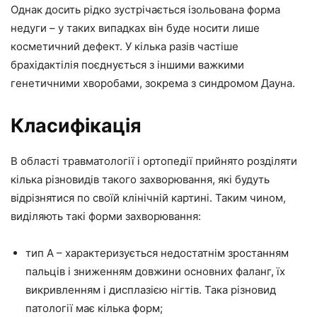
Однак досить рідко зустрічається ізольована форма
недуги – у таких випадках він буде носити лише
косметичний дефект. У кілька разів частіше
брахідактілія поєднується з іншими важкими
генетичними хворобами, зокрема з синдромом Дауна.
Класифікація
В області травматології і ортопедії прийнято розділяти
кілька різновидів такого захворювання, які будуть
відрізнятися по своїй клінічній картині. Таким чином,
виділяють такі форми захворювання:
тип А – характеризується недостатнім зростанням
пальців і зниженням довжини основних фаланг, їх
викривленням і дисплазією нігтів. Така різновид
патології має кілька форм;