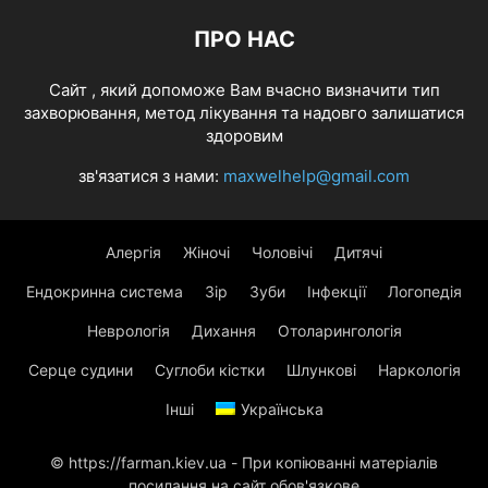
ПРО НАС
Cайт , який допоможе Вам вчасно визначити тип
захворювання, метод лікування та надовго залишатися
здоровим
зв'язатися з нами:
maxwelhelp@gmail.com
Алергія
Жіночі
Чоловічі
Дитячі
Ендокринна система
Зір
Зуби
Інфекції
Логопедія
Неврологія
Дихання
Отоларингологія
Серце судини
Суглоби кістки
Шлункові
Наркологія
Інші
Українська
© https://farman.kiev.ua - При копіюванні матеріалів
посилання на сайт обов'язкове