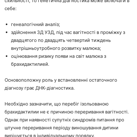
схильності, то генетична діагностика може включати в
себе:
генеалогічний аналіз;
здійснення 3Д УЗД, під час вагітності в проміжку з
двадцятого по двадцять четвертий тиждень
внутрішньоутробного розвитку малюка;
оцінювання ризику появи на світ малюка з
брахидактилией.
Основоположну роль у встановленні остаточного
діагнозу грає ДНК-діагностика.
Необхідно зазначити, що перебіг ізольованою
брахидактилии не є причиною переривання вагітності.
Однак при наявності супутніх синдромів питання про
штучне переривання періоду виношування дитини
вирішується в індивідуальному порядку.