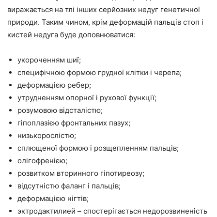
виражається на тлі інших серйозних недуг генетичної
природи. Таким чином, крім деформацій пальців стоп і
кистей недуга буде доповнюватися:
укороченням шиї;
специфічною формою грудної клітки і черепа;
деформацією ребер;
утрудненням опорної і рухової функції;
розумовою відсталістю;
гіпоплазією фронтальних пазух;
низькорослістю;
сплющеної формою і розщепленням пальців;
олігофренією;
розвитком вторинного гіпотиреозу;
відсутністю фаланг і пальців;
деформацією нігтів;
эктродактилией – спостерігається недорозвиненість