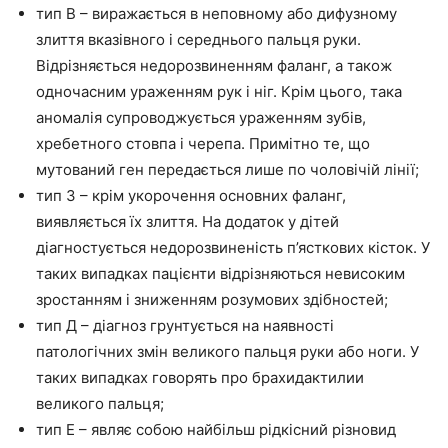
тип В – виражається в неповному або дифузному
злиття вказівного і середнього пальця руки.
Відрізняється недорозвиненням фаланг, а також
одночасним ураженням рук і ніг. Крім цього, така
аномалія супроводжується ураженням зубів,
хребетного стовпа і черепа. Примітно те, що
мутований ген передається лише по чоловічій лінії;
тип З – крім укорочення основних фаланг,
виявляється їх злиття. На додаток у дітей
діагностується недорозвиненість п’ясткових кісток. У
таких випадках пацієнти відрізняються невисоким
зростанням і зниженням розумових здібностей;
тип Д – діагноз грунтується на наявності
патологічних змін великого пальця руки або ноги. У
таких випадках говорять про брахидактилии
великого пальця;
тип Е – являє собою найбільш рідкісний різновид