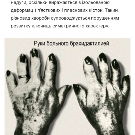
недуги, оскільки виражається в ізольованою
деформації п’ясткових і плеснових кісток. Такий
різновид хвороби супроводжується порушенням
розвитку ключиць симетричного характеру.