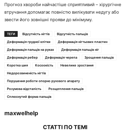
Прогноз хвороби найчастіше сприятливий – хірургічне
втручання допомагає повністю вилікувати недугу або
звести його зовнішні прояви до мінімуму.
ТЕГИ
Відсутність нігтів
Відсутність пальців
Деформація грудної клітки
Деформація нігтьових пластин
Деформація пальців на руках
Деформація пальців ніг
Деформація ребер
Деформація черепа
Зрощення пальців
Коротка шия
Косоокість
Невелике зростання
Недорозвиненість нігтів
Порушення роботи опорно рухового апарату
Розумова відсталість
Розщеплення пальців
Сплюснутий форма пальців
maxwelhelp
СТАТТІ ПО ТЕМІ