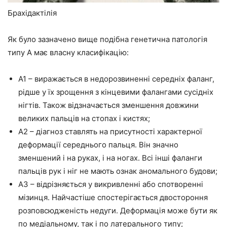
Брахідактілія
Як було зазначено вище подібна генетична патологія
типу А має власну класифікацію:
А1 – виражається в недорозвиненні середніх фаланг,
рідше у їх зрощення з кінцевими фалангами сусідніх
нігтів. Також відзначається зменшення довжини
великих пальців на стопах і кистях;
А2 – діагноз ставлять на присутності характерної
деформації середнього пальця. Він значно
зменшений і на руках, і на ногах. Всі інші фаланги
пальців рук і ніг не мають ознак аномального будови;
А3 – відрізняється у викривленні або спотворенні
мізинця. Найчастіше спостерігається двостороння
розповсюдженість недуги. Деформація може бути як
по медіальному, так і по латерального типу;