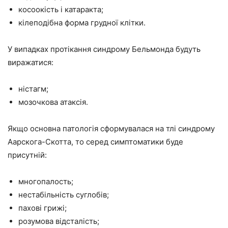
косоокість і катаракта;
кілеподібна форма грудної клітки.
У випадках протікання синдрому Бельмонда будуть
виражатися:
ністагм;
мозочкова атаксія.
Якщо основна патологія сформувалася на тлі синдрому
Аарскога-Скотта, то серед симптоматики буде
присутній:
многопалость;
нестабільність суглобів;
пахові грижі;
розумова відсталість;