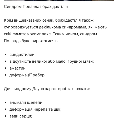
Синдром Поланда і брахідактілія
Крім вищевказаних ознак, брахідактілія також
супроводжується декількома синдромами, які мають
свій симптомокомплекс. Таким чином, синдром
Поланда буде виражатися в:
синдактилии;
відсутність великої або малої грудної м’язи;
амастии;
деформації ребер.
Для синдрому Дауна характерні такі ознаки:
аномалії щелепи;
деформація черепа та шиї;
вади серця;