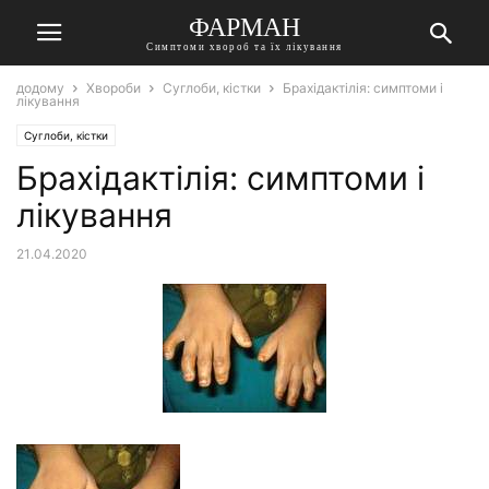
ФАРМАН
Симптоми хвороб та їх лікування
додому
Хвороби
Суглоби, кістки
Брахідактілія: симптоми і
лікування
Суглоби, кістки
Брахідактілія: симптоми і
лікування
21.04.2020