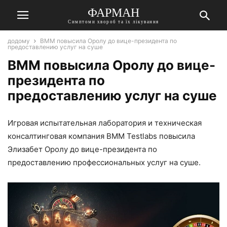
ФАРМАН
Симптоми хвороб та їх лікування
додому
BMM повысила Оролу до вице-президента по
предоставлению услуг на суше
BMM повысила Оролу до вице-
президента по
предоставлению услуг на суше
Игровая испытательная лаборатория и техническая
консалтинговая компания BMM Testlabs повысила
Элизабет Оролу до вице-президента по
предоставлению профессиональных услуг на суше.