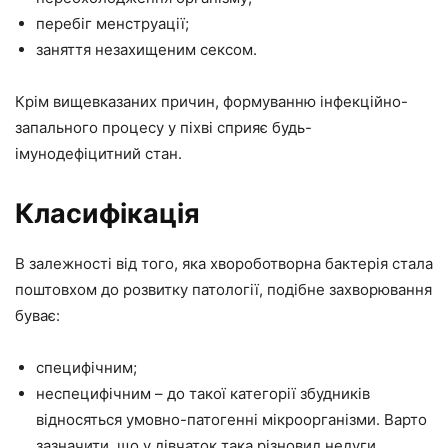
перебіг менструації;
заняття незахищеним сексом.
Крім вищевказаних причин, формуванню інфекційно-
запального процесу у піхві сприяє будь-
імунодефіцитний стан.
Класифікація
В залежності від того, яка хвороботворна бактерія стала
поштовхом до розвитку патології, подібне захворювання
буває:
специфічним;
неспецифічним – до такої категорії збудників
відносяться умовно-патогенні мікроорганізми. Варто
зазначити, що у дівчаток така різновид недуги