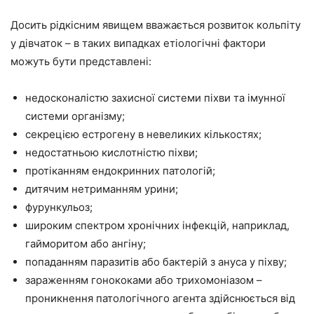
Досить рідкісним явищем вважається розвиток кольпіту
у дівчаток – в таких випадках етіологічні фактори
можуть бути представлені:
недосконалістю захисної системи піхви та імунної
системи організму;
секрецією естрогену в невеликих кількостях;
недостатньою кислотністю піхви;
протіканням ендокринних патологій;
дитячим нетриманням урини;
фурункульоз;
широким спектром хронічних інфекцій, наприклад,
гайморитом або ангіну;
попаданням паразитів або бактерій з ануса у піхву;
зараженням гонококами або трихомоніазом –
проникнення патологічного агента здійснюється від