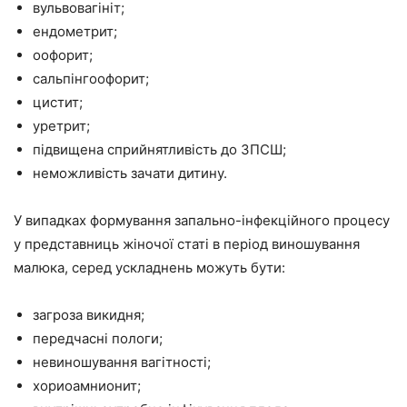
вульвовагініт;
ендометрит;
оофорит;
сальпінгоофорит;
цистит;
уретрит;
підвищена сприйнятливість до ЗПСШ;
неможливість зачати дитину.
У випадках формування запально-інфекційного процесу
у представниць жіночої статі в період виношування
малюка, серед ускладнень можуть бути:
загроза викидня;
передчасні пологи;
невиношування вагітності;
хориоамнионит;