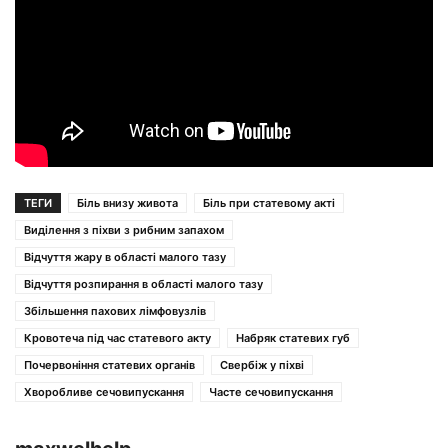
ТЕГИ
Біль внизу живота
Біль при статевому акті
Виділення з піхви з рибним запахом
Відчуття жару в області малого тазу
Відчуття розпирання в області малого тазу
Збільшення пахових лімфовузлів
Кровотеча під час статевого акту
Набряк статевих губ
Почервоніння статевих органів
Свербіж у піхві
Хворобливе сечовипускання
Часте сечовипускання