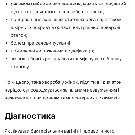
рясними гнійними виділеннями, мають зеленуватий
відтінок і залишають після себе скоринки;
почервоніння зовнішніх статевих органів, а також
шкірного покриву в області внутрішньої поверхні
стегон;
болем при сечовипусканні;
помилковими позивами до дефекації;
зміною обсягів регіональних лімфовузлів в більшу
сторону.
Крім цього, така хвороба у жінок, підлітків і дівчаток
нерідко супроводжується загальним нездужанням і
незначним підвищенням температурних показників.
Діагностика
Як лікувати бактеріальний вагініт і провести його