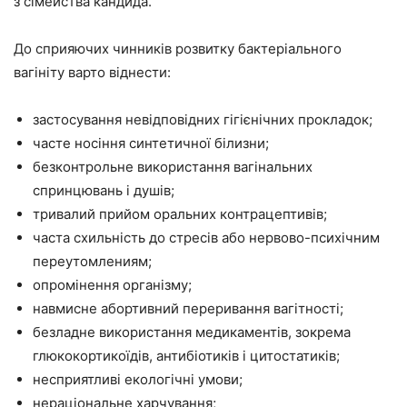
з сімейства кандида.
До сприяючих чинників розвитку бактеріального
вагініту варто віднести:
застосування невідповідних гігієнічних прокладок;
часте носіння синтетичної білизни;
безконтрольне використання вагінальних
спринцювань і душів;
тривалий прийом оральних контрацептивів;
часта схильність до стресів або нервово-психічним
переутомлениям;
опромінення організму;
навмисне абортивний переривання вагітності;
безладне використання медикаментів, зокрема
глюкокортикоїдів, антибіотиків і цитостатиків;
несприятливі екологічні умови;
нераціональне харчування;