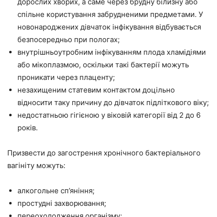
дорослих хворих, а саме через брудну білизну або
спільне користування забрудненими предметами. У
новонароджених дівчаток інфікування відбувається
безпосередньо при пологах;
внутрішньоутробним інфікуванням плода хламідіями
або мікоплазмою, оскільки такі бактерії можуть
проникати через плаценту;
незахищеним статевим контактом доцільно
відносити таку причину до дівчаток підліткового віку;
недостатньою гігієною у віковій категорії від 2 до 6
років.
Призвести до загострення хронічного бактеріального
вагініту можуть:
алкогольне сп’яніння;
простудні захворювання;
переохолодження організму;