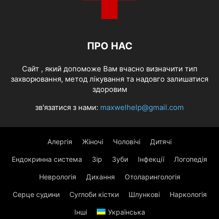
ПРО НАС
Cайт , який допоможе Вам вчасно визначити тип
захворювання, метод лікування та надовго залишатися
здоровим
зв'язатися з нами:
maxwelhelp@gmail.com
Алергія
Жіночі
Чоловічі
Дитячі
Ендокринна система
Зір
Зуби
Інфекції
Логопедія
Неврологія
Дихання
Отоларингологія
Серце судини
Суглоби кістки
Шлункові
Наркологія
Інші
Українська