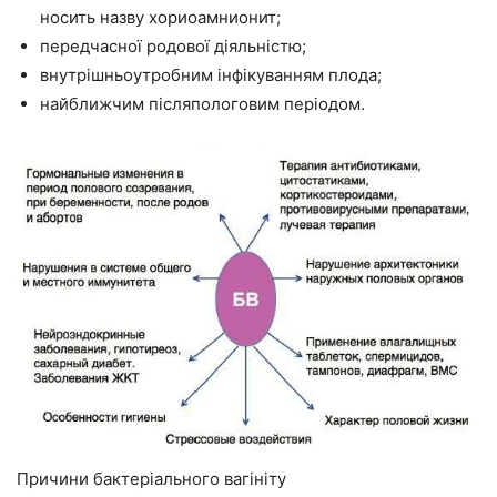
носить назву хориоамнионит;
передчасної родової діяльністю;
внутрішньоутробним інфікуванням плода;
найближчим післяпологовим періодом.
Причини бактеріального вагініту