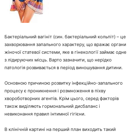
Бактеріальний вагініт (син. бактеріальний кольпіт) – це
захворювання запального характеру, що вражає органи
жіночої статевої системи, яке в гінекології займає одне
з лідируючих місць. Варто зазначити, що нерідко
патологія розвивається в період виношування дитини.
Основною причиною розвитку інфекційно-запального
процесу є проникнення і розмноження в піхву
хвороботворних агентів. Крім цього, серед факторів
також виділяють гормональний дисбаланс і
невиконання правил інтимної гігієни.
В клінічній картині на перший план виходить такий