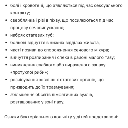
болі і кровотечі, що з’являються під час сексуального
контакту;
сверблячка і різі в піхву, що посилюються під час
процесу сечовипускання;
набряк статевих губ;
больові відчуття в нижніх відділах живота;
часті позиви до спорожнення сечового міхура;
відчуття розпирання і спека в районі малого тазу;
виникнення слабкого або вираженого запаху
«протухлої риби»;
розчісування зовнішніх статевих органів, що
призводить до їх травмування;
збільшення обсягів лімфатичних вузлів,
розташованих у зоні паху.
Ознаки бактеріального кольпіту у дітей представлені: