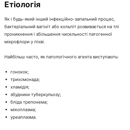
Етіологія
Як і будь-який інший інфекційно-запальний процес,
бактеріальний вагініт або кольпіт розвивається на тлі
проникнення і збільшення чисельності патогенної
мікрофлори у піхві.
Найбільш часто, як патологічного агента виступають:
гонокок;
трихомонада;
хламідія;
збудники туберкульозу;
бліда трепонема;
мікоплазма;
уреаплазма.